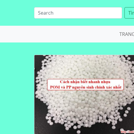
Tì
TRAN