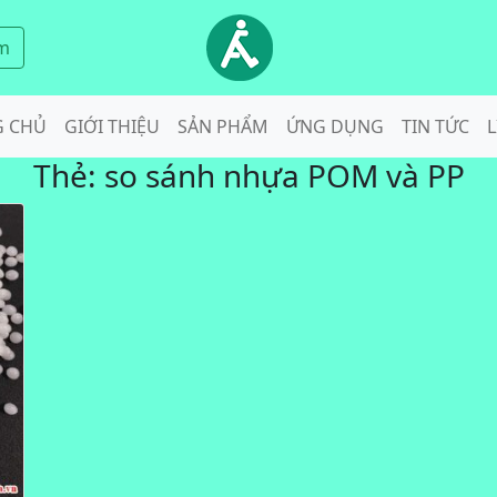
m
G CHỦ
GIỚI THIỆU
SẢN PHẨM
ỨNG DỤNG
TIN TỨC
L
Thẻ:
so sánh nhựa POM và PP