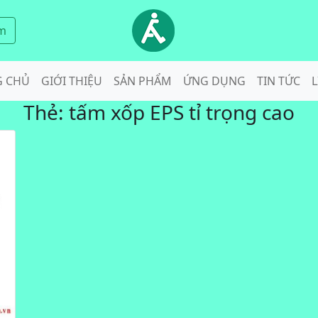
m
G CHỦ
GIỚI THIỆU
SẢN PHẨM
ỨNG DỤNG
TIN TỨC
L
Thẻ:
tấm xốp EPS tỉ trọng cao