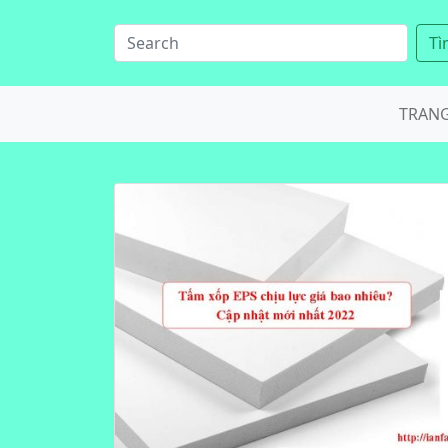
Tì
TRAN