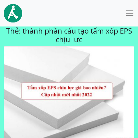
Thẻ:
thành phần cấu tạo tấm xốp EPS
chịu lực