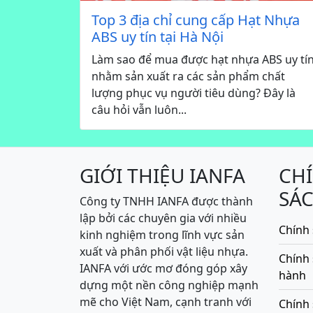
Top 3 địa chỉ cung cấp Hạt Nhựa
ABS uy tín tại Hà Nội
Làm sao để mua được hạt nhựa ABS uy tí
nhằm sản xuất ra các sản phẩm chất
lượng phục vụ người tiêu dùng? Đây là
câu hỏi vẫn luôn...
GIỚI THIỆU IANFA
CH
SÁ
Công ty TNHH IANFA được thành
lập bởi các chuyên gia với nhiều
Chính 
kinh nghiệm trong lĩnh vực sản
xuất và phân phối vật liệu nhựa.
Chính
IANFA với ước mơ đóng góp xây
hành
dựng một nền công nghiệp mạnh
mẽ cho Việt Nam, cạnh tranh với
Chính 