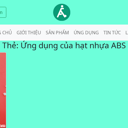
m
G CHỦ
GIỚI THIỆU
SẢN PHẨM
ỨNG DỤNG
TIN TỨC
L
Thẻ:
Ứng dụng của hạt nhựa ABS