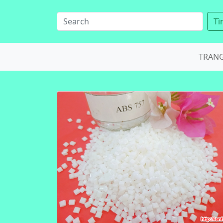
Tì
TRAN