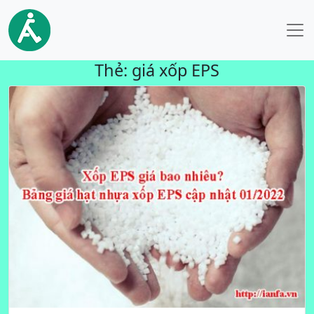
Thẻ:
giá xốp EPS