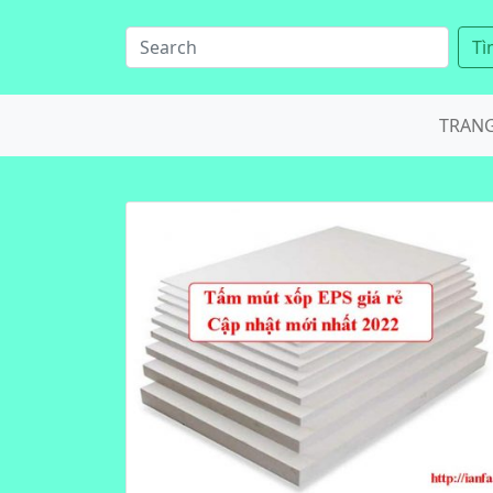
Tì
TRAN