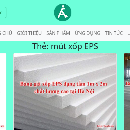
m
G CHỦ
GIỚI THIỆU
SẢN PHẨM
ỨNG DỤNG
TIN TỨC
L
Thẻ:
mút xốp EPS