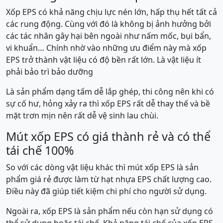
Xốp EPS có khả năng chịu lực nén lớn, hấp thụ hết tất cả
các rung động. Cùng với đó là không bị ảnh hưởng bởi
các tác nhân gây hại bên ngoài như nấm mốc, bụi bẩn,
vi khuẩn… Chính nhờ vào những ưu điểm này mà xốp
EPS trở thành vật liệu có độ bền rất lớn. Là vật liệu ít
phải bảo trì bảo dưỡng
Là sản phẩm dạng tấm dễ lắp ghép, thi công nên khi có
sự cố hư, hỏng xảy ra thì xốp EPS rất dễ thay thế và bề
mặt trơn mịn nên rất dễ vệ sinh lau chùi.
Mút xốp EPS có giá thành rẻ và có thể
tái chế 100%
So với các dòng vật liệu khác thì mút xốp EPS là sản
phẩm giá rẻ được làm từ hạt nhựa EPS chất lượng cao.
Điều này đã giúp tiết kiệm chi phí cho người sử dụng.
Ngoài ra, xốp EPS là sản phẩm nếu còn hạn sử dụng có
thể sử dụng hoặc tái chế. Khả năng tái chế của xốp EPS