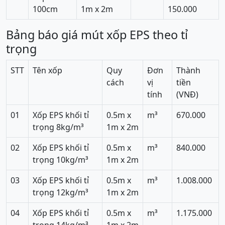
100cm
1m x 2m
150.000
Bảng báo giá mút xốp EPS theo tỉ
trọng
STT
Tên xốp
Quy
Đơn
Thành
cách
vị
tiền
tính
(VNĐ)
01
Xốp EPS khối tỉ
0.5m x
m³
670.000
trọng 8kg/m³
1m x 2m
02
Xốp EPS khối tỉ
0.5m x
m³
840.000
trọng 10kg/m³
1m x 2m
03
Xốp EPS khối tỉ
0.5m x
m³
1.008.000
trọng 12kg/m³
1m x 2m
04
Xốp EPS khối tỉ
0.5m x
m³
1.175.000
trọng 14kg/m³
1m x 2m