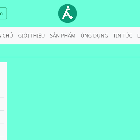
m
G CHỦ
GIỚI THIỆU
SẢN PHẨM
ỨNG DỤNG
TIN TỨC
L