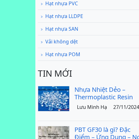
Hạt nhựa PVC
Hạt nhựa LLDPE
Hạt nhựa SAN
Vải không dệt
Hạt nhựa POM
TIN MỚI
Nhựa Nhiệt Dẻo –
Thermoplastic Resin
Lưu Minh Hạ
27/11/202
PBT GF30 là gì? Đặc
Điểm – Ứng Dụng – Nơ