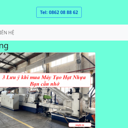
Tel: 0862 08 88 62
IÊN HỆ
ụng