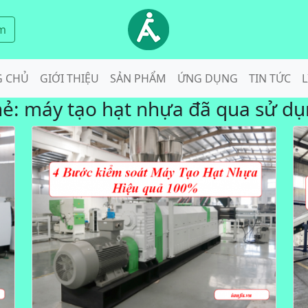
m
G CHỦ
GIỚI THIỆU
SẢN PHẨM
ỨNG DỤNG
TIN TỨC
L
hẻ:
máy tạo hạt nhựa đã qua sử d