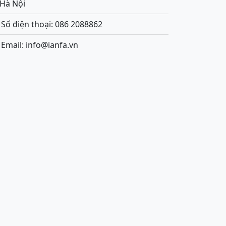
.Hà Nội
Số điện thoại: 086 2088862
Email: info@ianfa.vn