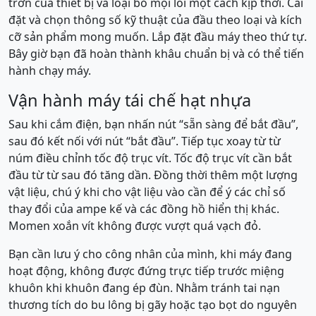
trơn của thiết bị và loại bỏ mọi lỗi một cách kịp thời. Cài
đặt và chọn thông số kỹ thuật của đầu theo loại và kích
cỡ sản phẩm mong muốn. Lắp đặt đầu máy theo thứ tự.
Bây giờ bạn đã hoàn thành khâu chuẩn bị và có thể tiến
hành chạy máy.
Vận hành máy tái chế hạt nhựa
Sau khi cắm điện, bạn nhấn nút “sẵn sàng để bắt đầu”,
sau đó kết nối với nút “bắt đầu”. Tiếp tục xoay từ từ
núm điều chỉnh tốc độ trục vít. Tốc độ trục vít cần bắt
đầu từ từ sau đó tăng dần. Đồng thời thêm một lượng
vật liệu, chú ý khi cho vật liệu vào cần để ý các chỉ số
thay đổi của ampe kế và các đồng hồ hiển thị khác.
Momen xoắn vít không được vượt quá vạch đỏ.
Bạn cần lưu ý cho công nhân của mình, khi máy đang
hoạt động, không được đứng trực tiếp trước miệng
khuôn khi khuôn đang ép đùn. Nhằm tránh tai nạn
thương tích do bu lông bị gãy hoặc tạo bọt do nguyên