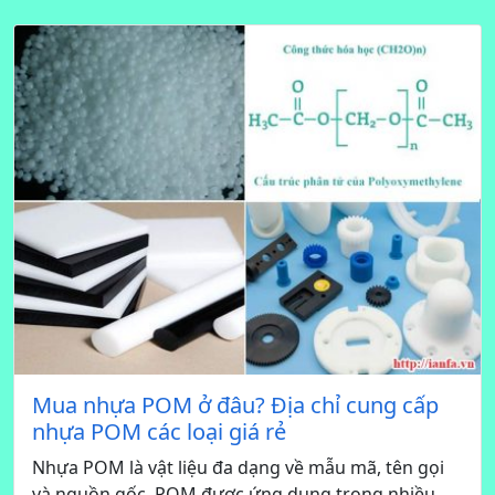
Mua nhựa POM ở đâu? Địa chỉ cung cấp
nhựa POM các loại giá rẻ
Nhựa POM là vật liệu đa dạng về mẫu mã, tên gọi
và nguồn gốc. POM được ứng dụng trong nhiều