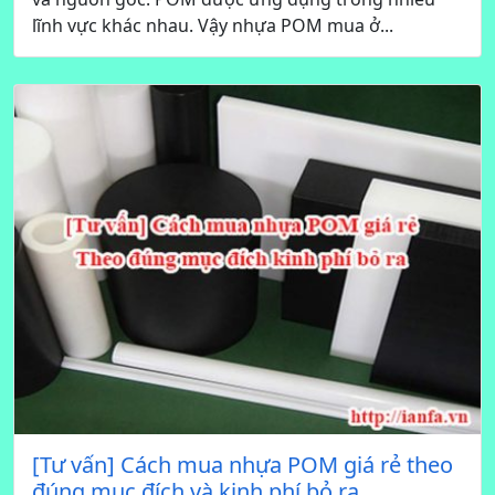
lĩnh vực khác nhau. Vậy nhựa POM mua ở...
[Tư vấn] Cách mua nhựa POM giá rẻ theo
đúng mục đích và kinh phí bỏ ra