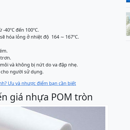
ừ -40ºC đến 100ºC.
sẽ hóa lỏng ở nhiệt độ 164 ∼ 167ºC.
kém.
trơn.
 môi và không bị nứt do va đập nhẹ.
n cho người sử dụng.
nh? Ưu và nhược điểm bạn cần biết
đến giá nhựa POM tròn