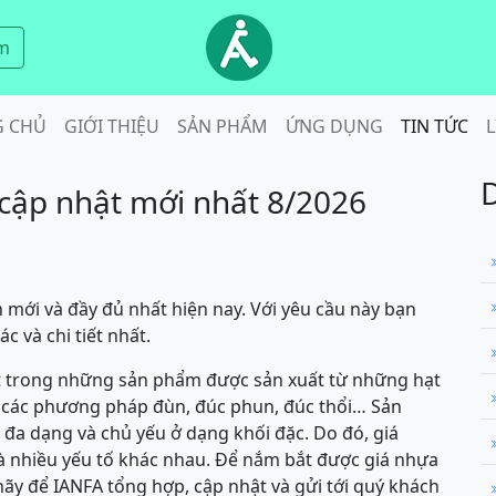
m
G CHỦ
GIỚI THIỆU
SẢN PHẨM
ỨNG DỤNG
TIN TỨC
L
cập nhật mới nhất 8/2026
mới và đầy đủ nhất hiện nay. Với yêu cầu này bạn
ác và chi tiết nhất.
t trong những sản phẩm được sản xuất từ những hạt
 các phương pháp đùn, đúc phun, đúc thổi… Sản
a dạng và chủ yếu ở dạng khối đặc. Do đó, giá
à nhiều yếu tố khác nhau. Để nắm bắt được giá nhựa
 hãy để IANFA tổng hợp, cập nhật và gửi tới quý khách