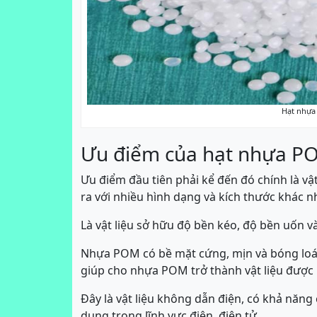
Hạt nhựa
Ưu điểm của hạt nhựa P
Ưu điểm đầu tiên phải kể đến đó chính là v
ra với nhiều hình dạng và kích thước khác 
Là vật liệu sở hữu độ bền kéo, độ bền uốn và
Nhựa POM có bề mặt cứng, mịn và bóng loáng
giúp cho nhựa POM trở thành vật liệu được 
Đây là vật liệu không dẫn điện, có khả năn
dụng trong lĩnh vực điện, điện tử.