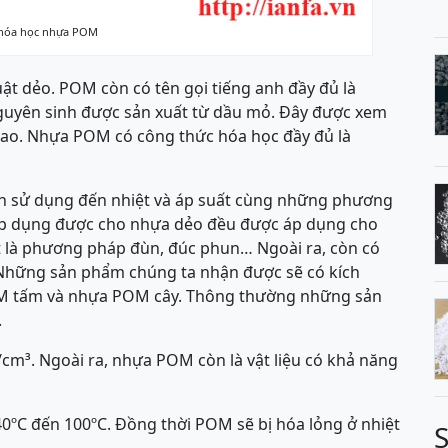
 hóa học nhựa POM
ật dẻo. POM còn có tên gọi tiếng anh đầy đủ là
uyên sinh được sản xuất từ dầu mỏ. Đây được xem
h cao. Nhựa POM có công thức hóa học đầy đủ là
bạn sử dụng đến nhiệt và áp suất cùng những phương
áp dụng được cho nhựa dẻo đều được áp dụng cho
 là phương pháp đùn, đúc phun… Ngoài ra, còn có
Những sản phẩm chúng ta nhận được sẽ có kích
OM tấm và nhựa POM cây. Thông thường những sản
.
/cm³. Ngoài ra, nhựa POM còn là vật liệu có khả năng
0ºC đến 100ºC. Đồng thời POM sẽ bị hóa lỏng ở nhiệt