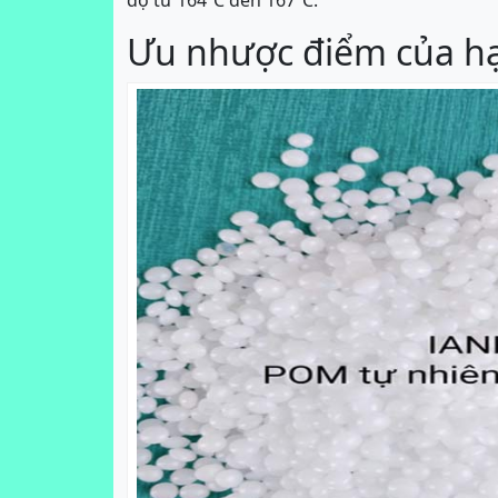
độ từ 164ºC đến 167ºC.
Ưu nhược điểm của hạ