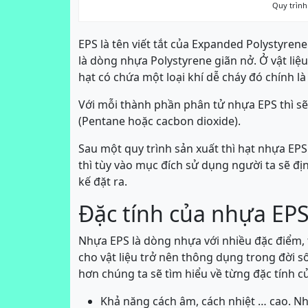
Quy trình
EPS là tên viết tắt của Expanded Polystyren
là dòng nhựa Polystyrene giãn nở. Ở vật liệ
hạt có chứa một loại khí dễ cháy đó chính l
Với mỗi thành phần phân tử nhựa EPS thì sẽ 
(Pentane hoặc cacbon dioxide).
Sau một quy trình sản xuất thì hạt nhựa EPS
thì tùy vào mục đích sử dụng người ta sẽ đị
kế đặt ra.
Đặc tính của nhựa EP
Nhựa EPS là dòng nhựa với nhiều đặc điểm, 
cho vật liệu trở nên thông dụng trong đời s
hơn chúng ta sẽ tìm hiểu về từng đặc tính c
Khả năng cách âm, cách nhiệt … cao. N