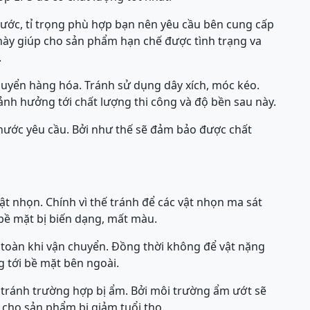
ước, tỉ trọng phù hợp bạn nên yêu cầu bên cung cấp
này giúp cho sản phẩm hạn chế được tình trạng va
.
huyển hàng hóa. Tránh sử dụng dây xích, móc kéo.
nh hưởng tới chất lượng thi công và độ bền sau này.
thước yêu cầu. Bởi như thế sẽ đảm bảo được chất
ật nhọn. Chính vì thế tránh để các vật nhọn ma sát
bề mặt bị biến dạng, mất màu.
 toàn khi vận chuyển. Đồng thời không để vật nặng
g tới bề mặt bên ngoài.
 tránh trường hợp bị ẩm. Bởi môi trường ẩm ướt sẽ
n cho sản phẩm bị giảm tuổi thọ.