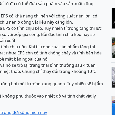
Để từ đó có thể đưa sản phẩm vào sản xuất công
EPS có khả năng chị nén với công suất nén lớn, có
chịu nén ở dòng vật liệu này càng lớn.
EPS có tính chịu kéo. Tuy nhiên tỉ trọng tăng thì lực
so với xốp gia công. Bởi đặc tính chịu kéo này sẽ
sản xuất.
ính chịu uốn. Khi tỉ trọng của sản phẩm tăng thì
 hạt nhựa EPS còn có tính chống cháy và tính bền hóa
n bề mặt bên ngoài của nó.
 và nó sẽ trở lại trạng thái bình thường sau 4 tuần.
nhiệt thấp. Chúng chỉ thay đổi trong khoảng 10ºC
ởng bởi môi trường xung quanh. Tuy nhiên sẽ bị ẩm
ẽ không phụ thuộc vào nhiệt độ và tính chất vật lý
 trong đời sống hiện nay