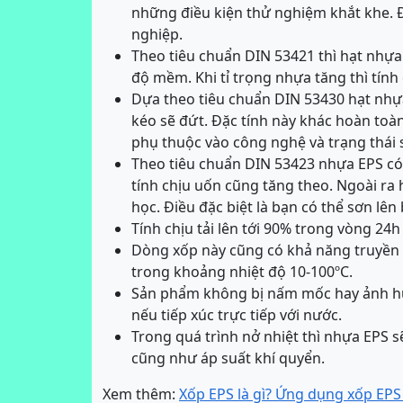
những điều kiện thử nghiệm khắt khe. 
nghiệp.
Theo tiêu chuẩn DIN 53421 thì hạt nhựa 
độ mềm. Khi tỉ trọng nhựa tăng thì tính 
Dựa theo tiêu chuẩn DIN 53430 hạt nhựa 
kéo sẽ đứt. Đặc tính này khác hoàn toàn 
phụ thuộc vào công nghệ và trạng thái 
Theo tiêu chuẩn DIN 53423 nhựa EPS có t
tính chịu uốn cũng tăng theo. Ngoài ra
học. Điều đặc biệt là bạn có thể sơn lê
Tính chịu tải lên tới 90% trong vòng 24h
Dòng xốp này cũng có khả năng truyền 
trong khoảng nhiệt độ 10-100ºC.
Sản phẩm không bị nấm mốc hay ảnh hư
nếu tiếp xúc trực tiếp với nước.
Trong quá trình nở nhiệt thì nhựa EPS s
cũng như áp suất khí quyển.
Xem thêm:
Xốp EPS là gì? Ứng dụng xốp EPS