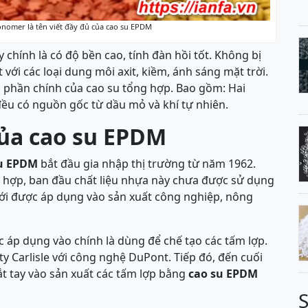
nomer là tên viết đầy đủ của cao su EPDM
y chính là có độ bền cao, tính đàn hồi tốt. Không bị
 với các loại dung môi axit, kiềm, ánh sáng mặt trời.
h phần chính của cao su tổng hợp. Bao gồm: Hai
đều có nguồn gốc từ dầu mỏ và khí tự nhiên.
ủa cao su EPDM
su EPDM
bắt đầu gia nhập thị trường từ năm 1962.
hợp, ban đầu chất liệu nhựa này chưa được sử dụng
mới được áp dụng vào sản xuất công nghiệp, nông
áp dụng vào chính là dùng để chế tạo các tấm lợp.
ty Carlisle với công nghệ DuPont. Tiếp đó, đến cuối
t tay vào sản xuất các tấm lợp bằng
cao su EPDM