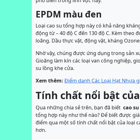
phổ biến trong lĩnh vực này.
EPDM màu đen
Loại cao su tổng hợp này có khả năng kháng 
động từ – 40 độ C đến 130 độ C. Kèm theo đó
loãng. Dầu thực vật, động vật, kháng Ozone
Nhờ vậy, chúng được ứng dụng trong sản xuấ
Gioăng làm kín các loại van công nghiệp, gi
su lồng khe cửa.
Xem thêm:
Điểm danh Các Loại Hạt Nhựa gi
Tính chất nổi bật củ
Qua những chia sẻ trên, bạn đã biết
cao s
tổng hợp này như thế nào? Để biết được gi
điểm qua một số tính chất nổi bật của loại 
hơn.