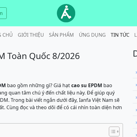
m
G CHỦ
GIỚI THIỆU
SẢN PHẨM
ỨNG DỤNG
TIN TỨC
L
M Toàn Quốc 8/2026
PDM
bao gồm những gì? Giá hạt
cao su EPDM
bao
ng quan tâm chú ý đến chất liệu này. Để giúp quý
DM. Trong bài viết ngắn dưới đây, Ianfa Việt Nam sẽ
t. Cùng đọc và theo dõi để có cái nhìn toàn diện hơn