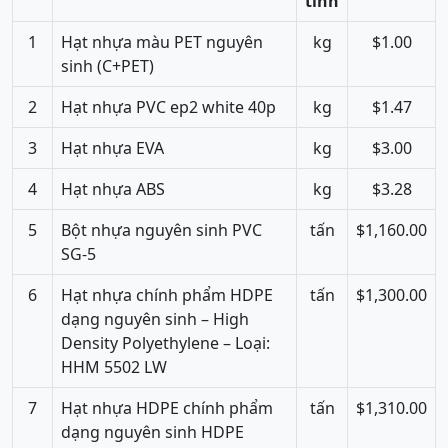
tính
1
Hạt nhựa màu PET nguyên
kg
$1.00
sinh (C+PET)
2
Hạt nhựa PVC ep2 white 40p
kg
$1.47
3
Hạt nhựa EVA
kg
$3.00
4
Hạt nhựa ABS
kg
$3.28
5
Bột nhựa nguyên sinh PVC
tấn
$1,160.00
SG-5
6
Hạt nhựa chính phẩm HDPE
tấn
$1,300.00
dạng nguyên sinh – High
Density Polyethylene – Loại:
HHM 5502 LW
7
Hạt nhựa HDPE chính phẩm
tấn
$1,310.00
dạng nguyên sinh HDPE