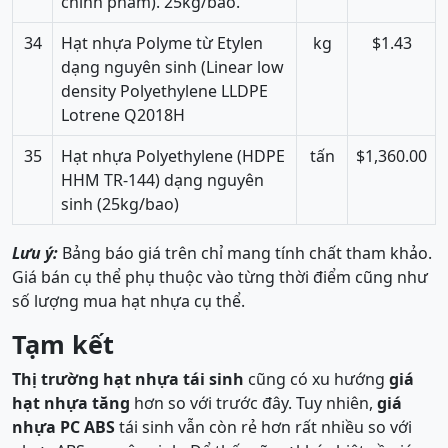
chính phẩm). 25kg/bao.
34
Hạt nhựa Polyme từ Etylen
kg
$1.43
dạng nguyên sinh (Linear low
density Polyethylene LLDPE
Lotrene Q2018H
35
Hạt nhựa Polyethylene (HDPE
tấn
$1,360.00
HHM TR-144) dạng nguyên
sinh (25kg/bao)
Lưu ý:
Bảng báo giá trên chỉ mang tính chất tham khảo.
Giá bán cụ thể phụ thuộc vào từng thời điểm cũng như
số lượng mua hạt nhựa cụ thể.
Tạm kết
Thị trường hạt nhựa tái sinh
cũng có xu hướng
giá
hạt nhựa tăng
hơn so với trước đây. Tuy nhiên,
giá
nhựa PC ABS
tái sinh vẫn còn rẻ hơn rất nhiều so với