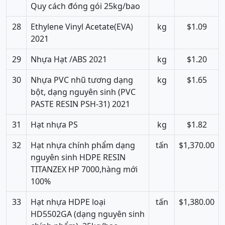
Quy cách đóng gói 25kg/bao
28
Ethylene Vinyl Acetate(EVA)
kg
$1.09
2021
29
Nhựa Hạt /ABS 2021
kg
$1.20
30
Nhựa PVC nhũ tương dạng
kg
$1.65
bột, dạng nguyên sinh (PVC
PASTE RESIN PSH-31) 2021
31
Hạt nhựa PS
kg
$1.82
32
Hạt nhựa chính phẩm dạng
tấn
$1,370.00
nguyên sinh HDPE RESIN
TITANZEX HP 7000,hàng mới
100%
33
Hạt nhựa HDPE loại
tấn
$1,380.00
HD5502GA (dạng nguyên sinh