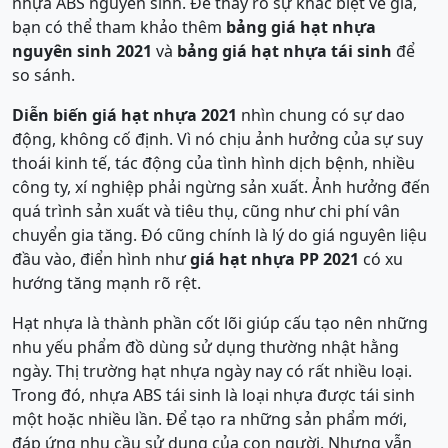
nhựa ABS nguyên sinh. Để thấy rõ sự khác biệt về giá,
bạn có thể tham khảo thêm
bảng giá hạt nhựa
nguyên sinh 2021
và
bảng giá hạt nhựa tái sinh
để
so sánh.
Diễn biến giá hạt nhựa 2021
nhìn chung có sự dao
động, không cố định. Vì nó chịu ảnh hưởng của sự suy
thoái kinh tế, tác động của tình hình dịch bệnh, nhiều
công ty, xí nghiệp phải ngừng sản xuất. Ảnh hưởng đến
quá trình sản xuất và tiêu thụ, cũng như chi phí vân
chuyển gia tăng. Đó cũng chính là lý do giá nguyên liệu
đầu vào, điển hình như
giá hạt nhựa PP 2021
có xu
hướng tăng mạnh rõ rệt.
Hạt nhựa là thành phần cốt lõi giúp cấu tạo nên những
nhu yếu phẩm đồ dùng sử dụng thường nhật hằng
ngày. Thị trường hạt nhựa ngày nay có rất nhiều loại.
Trong đó, nhựa ABS tái sinh là loại nhựa được tái sinh
một hoặc nhiều lần. Để tạo ra những sản phẩm mới,
đáp ứng nhu cầu sử dụng của con người. Nhưng vẫn