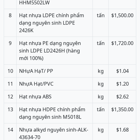
HHM5502LW
8
Hạt nhựa LDPE chính phẩm
tấn
$1,500.00
dạng nguyên sinh LDPE
2426K
9
Hạt nhựa PE dạng nguyên
tấn
$1,720.00
sinh LDPE LD2426H (hàng
mới 100%)
10
NHựA HạT/ PP
kg
$1.04
11
NhựA Hạt/PVC
kg
$1.20
12
Hạt nhựa ABS
kg
$2.62
13
Hạt nhựa HDPE chính phẩm
tấn
$1,350.00
dạng nguyên sinh M5018L
14
Nhựa alkyd nguyên sinh-ALK-
kg
$1.68
43634-70