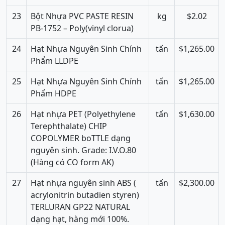
23
Bột Nhựa PVC PASTE RESIN
kg
$2.02
PB-1752 – Poly(vinyl clorua)
24
Hạt Nhựa Nguyên Sinh Chính
tấn
$1,265.00
Phẩm LLDPE
25
Hạt Nhựa Nguyên Sinh Chính
tấn
$1,265.00
Phẩm HDPE
26
Hạt nhựa PET (Polyethylene
tấn
$1,630.00
Terephthalate) CHIP
COPOLYMER boTTLE dạng
nguyên sinh. Grade: I.V.O.80
(Hàng có CO form AK)
27
Hạt nhựa nguyên sinh ABS (
tấn
$2,300.00
acrylonitrin butadien styren)
TERLURAN GP22 NATURAL
dạng hạt, hàng mới 100%.