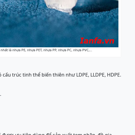
n nhất là nhựa PE, nhựa PET, nhựa PP, nhựa PC, nhựa PVC,…
ó cấu trúc tinh thể biến thiên như LDPE, LLDPE, HDPE.
.
 được ưu tiên dùng để sản xuất tem nhãn, đồ gia