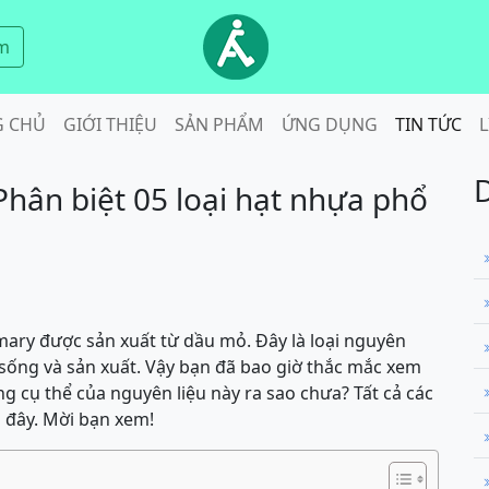
m
G CHỦ
GIỚI THIỆU
SẢN PHẨM
ỨNG DỤNG
TIN TỨC
L
Phân biệt 05 loại hạt nhựa phổ
mary được sản xuất từ dầu mỏ. Đây là loại nguyên
i sống và sản xuất. Vậy bạn đã bao giờ thắc mắc xem
g cụ thể của nguyên liệu này ra sao chưa? Tất cả các
i đây. Mời bạn xem!