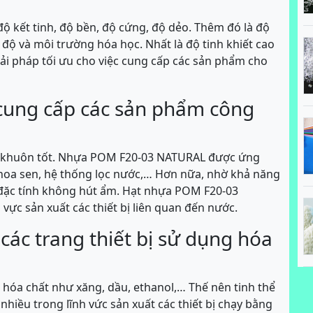
 kết tinh, độ bền, độ cứng, độ dẻo. Thêm đó là độ
 độ và môi trường hóa học. Nhất là độ tinh khiết cao
iải pháp tối ưu cho việc cung cấp các sản phẩm cho
 cung cấp các sản phẩm công
o khuôn tốt. Nhựa POM F20-03 NATURAL được ứng
 hoa sen, hệ thống lọc nước,… Hơn nữa, nhờ khả năng
o đặc tính không hút ẩm. Hạt nhựa POM F20-03
 vực sản xuất các thiết bị liên quan đến nước.
các trang thiết bị sử dụng hóa
g hóa chất như xăng, dầu, ethanol,… Thế nên tinh thể
ều trong lĩnh vức sản xuất các thiết bị chạy bằng