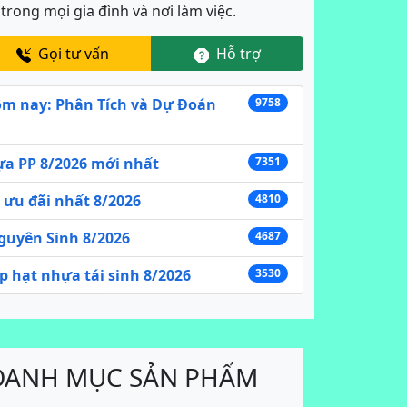
rong mọi gia đình và nơi làm việc.
Gọi tư vấn
Hỗ trợ
ôm nay: Phân Tích và Dự Đoán
9758
ựa PP 8/2026 mới nhất
7351
 ưu đãi nhất 8/2026
4810
guyên Sinh 8/2026
4687
p hạt nhựa tái sinh 8/2026
3530
DANH MỤC SẢN PHẨM