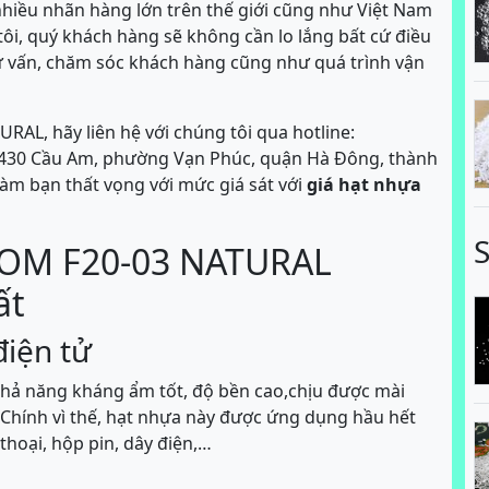
a nhiều nhãn hàng lớn trên thế giới cũng như Việt Nam
 tôi, quý khách hàng sẽ không cần lo lắng bất cứ điều
 tư vấn, chăm sóc khách hàng cũng như quá trình vận
AL, hãy liên hệ với chúng tôi qua hotline:
Số 430 Cầu Am, phường Vạn Phúc, quận Hà Đông, thành
àm bạn thất vọng với mức giá sát với
giá hạt nhựa
POM F20-03 NATURAL
ất
điện tử
 khả năng kháng ẩm tốt, độ bền cao,chịu được mài
. Chính vì thế, hạt nhựa này được ứng dụng hầu hết
 thoại, hộp pin, dây điện,…