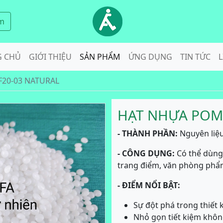
m
G CHỦ
GIỚI THIỆU
SẢN PHẨM
ỨNG DỤNG
TIN TỨC
L
20-03 NATURAL
HẠT NHỰA POM 
- THÀNH PHẦN:
Nguyên liệu
- CÔNG DỤNG:
Có thể dùng
trang điểm, văn phòng phẩm, s
- ĐIỂM NỔI BẬT:
Sự đột phá trong thiết 
Nhỏ gọn tiết kiệm khôn