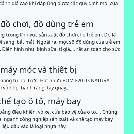
đánh giá cao khi đáp ứng được các quy định mới của
đồ chơi, đồ dùng trẻ em
trong lĩnh vực sản xuất đồ chơi cho trẻ em. Đó là
 sáng, bắt mắt. Ngoài ra, một số đồ dùng của trẻ em
Điển hình như: bình sữa, ti giả,… rất an toàn cho sức
máy móc và thiết bị
hả năng tự bôi trơn. Hạt nhựa POM F20-03 NATURAL
 vỏ hộp, bánh răng, tay quay,..
chế tạo ô tô, máy bay
ảng điều khiển, vỏ xe, cửa bảo vệ của ô tô,… Chúng
ra, ngành công nghiệp sản xuất và chế tạo máy bay
iệu đầu vào là loại nhựa này.