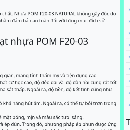
tạp chất. Nhựa POM F20-03 NATURAL không gây độc do
nhằm đảm bảo an toàn đối với từng mục đích sử
hạt nhựa POM F20-03
ng gian, mang tính thẩm mỹ và tiện dụng cao
chất cơ học cao, độ dẻo dai và độ đàn hồi cũng rất tốt
a sát thấp. Ngoài ra, độ bền, độ kết tinh cũng như
 khả năng hút ẩm. Ngoài ra, có thể tự bôi trơn trong
ề mặt bóng, mịn và màu sắc tươi sáng.
và ép đùn. Trong đó, phương pháp ép phun được ứng