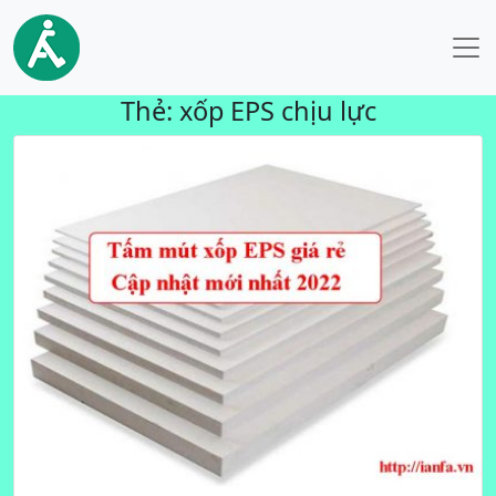
Thẻ:
xốp EPS chịu lực