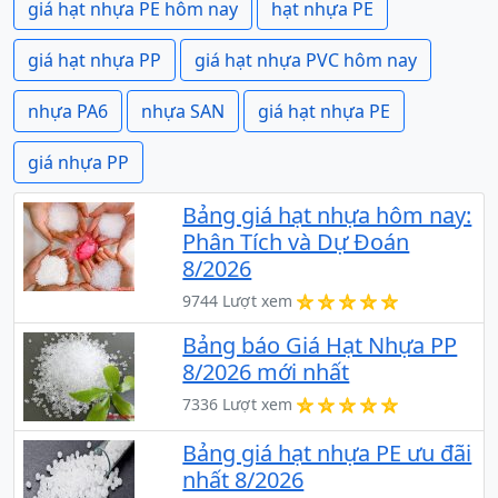
giá hạt nhựa PE hôm nay
hạt nhựa PE
giá hạt nhựa PP
giá hạt nhựa PVC hôm nay
nhựa PA6
nhựa SAN
giá hạt nhựa PE
giá nhựa PP
Bảng giá hạt nhựa hôm nay:
Phân Tích và Dự Đoán
8/2026
9744 Lượt xem
Bảng báo Giá Hạt Nhựa PP
8/2026 mới nhất
7336 Lượt xem
Bảng giá hạt nhựa PE ưu đãi
nhất 8/2026