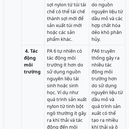
sợi nylon từ túi tái
do nguồn
chế có thể tái chế
nguyên liệu từ
thành sợi mới để
dầu mỏ và các
sản xuất túi mới
hợp chất hóa
hoặc các sản
dẻo khó phân
phẩm khác.
hủy.
4. Tác
PA 6 tự nhiên có
PA6 truyền
động
tác động môi
thống gây ra
môi
trường ít hơn do
nhiều tác
trường
sử dụng nguồn
động môi
nguyên liệu tái
trường hơn
sinh hoặc sinh
do sử dụng
học. Ví dụ như
nguyên liệu từ
quá trình sản xuất
dầu mỏ và
nylon từ tinh bột
quá trình sản
ngô thường ít gây
xuất có thể
ra khí thải và tác
tạo ra nhiều
động đến môi
khí thải và ô