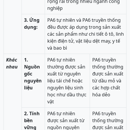
rộng rãi trong nhiều ngành công
nghiệp
3. Ứng
PA6 tự nhiên và PA6 truyền thống
dụng:
đều được áp dụng trong sản xuất
các sản phẩm như chi tiết ô tô, linh
kiện điện tử, vật liệu dệt may, y tế
và bao bì
Khác
1.
PA6 tự nhiên
PA6 truyền
nhau
Nguồn
thường được sản
thống thường
gốc
xuất từ nguyên
được sản xuất
nguyên
liệu tái chế hoặc
từ dầu mỏ và
liệu
nguyên liệu sinh
các hợp chất
học như dầu thực
hóa dẻo
vật
2. Tính
PA6 tự nhiên
PA6 truyền
bền
được sản xuất từ
thống thường
vững
nguồn nguyên
được sản xuất