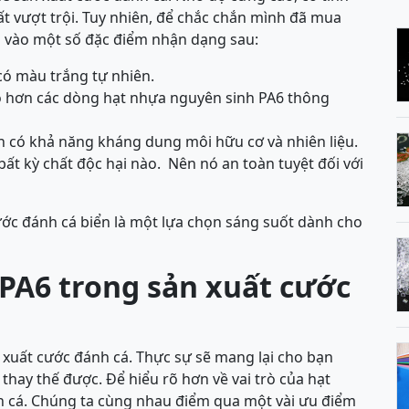
ất vượt trội. Tuy nhiên, để chắc chắn mình đã mua
 vào một số đặc điểm nhận dạng sau:
có màu trắng tự nhiên.
o hơn các dòng hạt nhựa nguyên sinh PA6 thông
n có khả năng kháng dung môi hữu cơ và nhiên liệu.
t kỳ chất độc hại nào. Nên nó an toàn tuyệt đối với
cước đánh cá biển là một lựa chọn sáng suốt dành cho
 PA6 trong sản xuất cước
 xuất cước đánh cá. Thực sự sẽ mang lại cho bạn
ể thay thế được. Để hiểu rõ hơn về vai trò của hạt
h cá. Chúng ta cùng nhau điểm qua một vài ưu điểm