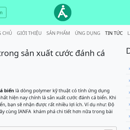
m
G CHỦ
GIỚI THIỆU
SẢN PHẨM
ỨNG DỤNG
TIN TỨC
L
 trong sản xuất cước đánh cá
á biển
là dòng polymer kỹ thuật có tính ứng dụng
ất hiện nay chính là sản xuất cước đánh cá biển.
Khi
n, bạn sẽ nhận được rất nhiều lợi ích. Ví dụ như: Độ
ãy cùng IANFA khám phá chi tiết hơn nữa trong bài