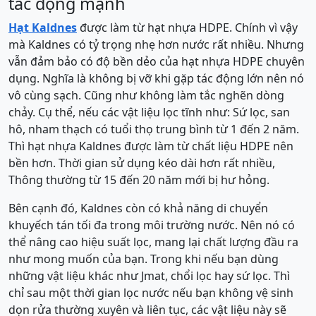
tác động mạnh
Hạt Kaldnes
được làm từ hạt nhựa HDPE. Chính vì vậy
mà Kaldnes có tỷ trọng nhẹ hơn nước rất nhiều. Nhưng
vẫn đảm bảo có độ bền dẻo của hạt nhựa HDPE chuyên
dụng. Nghĩa là không bị vỡ khi gặp tác động lớn nên nó
vô cùng sạch. Cũng như không làm tắc nghẽn dòng
chảy. Cụ thể, nếu các vật liệu lọc tĩnh như: Sứ lọc, san
hô, nham thạch có tuổi thọ trung bình từ 1 đến 2 năm.
Thì hạt nhựa Kaldnes được làm từ chất liệu HDPE nên
bền hơn. Thời gian sử dụng kéo dài hơn rất nhiều,
Thông thường từ 15 đến 20 năm mới bị hư hỏng.
Bên cạnh đó, Kaldnes còn có khả năng di chuyển
khuyếch tán tối đa trong môi trường nước. Nên nó có
thể nâng cao hiệu suất lọc, mang lại chất lượng đầu ra
như mong muốn của bạn. Trong khi nếu bạn dùng
những vật liệu khác như Jmat, chổi lọc hay sứ lọc. Thì
chỉ sau một thời gian lọc nước nếu bạn không vệ sinh
dọn rửa thường xuyên và liên tục, các vật liệu này sẽ