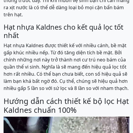
thống trước đây. Thì khi muốn vệ sinh bạn chỉ cần mang
ra xịt nước là có thể dễ dàng loại bỏ mọi cặn bẩn bám
trên hạt.
Hạt nhựa Kaldnes cho kết quả lọc tốt
nhất
Hạt nhựa Kaldnes được thiết kế với nhiều cánh, bề mặt
gấp khúc nhiều nếp. Từ đó tăng diện tích bề mặt. Bởi
chính những nơi này trở thành nơi cư trú neo bám của
quần thể vi sinh. Nghĩa là sẽ mang đến hiệu quả lọc tốt
hơn rất nhiều. Có thể bạn chưa biết, con số hiệu quả sẽ
làm bạn khá bất ngờ đó. Cụ thể, chúng sẽ hiệu quả hơn
nhiều gấp 5 lần so với sứ lọc và 8 lần so với nham thạch.
Hướng dẫn cách thiết kế bộ lọc Hạt
Kaldnes chuẩn 100%