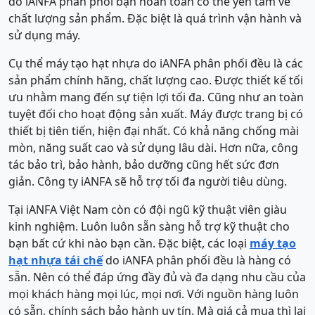
do iANFA phân phối bạn hoàn toàn có thể yên tâm về
chất lượng sản phẩm. Đặc biệt là quá trình vận hành và
sử dụng máy.
Cụ thể máy tạo hạt nhựa do iANFA phân phối đều là các
sản phẩm chính hãng, chất lượng cao. Được thiết kế tối
ưu nhằm mang đến sự tiện lợi tối đa. Cũng như an toàn
tuyệt đối cho hoạt động sản xuất. Máy được trang bị có
thiết bị tiên tiến, hiện đại nhất. Có khả năng chống mài
mòn, năng suất cao và sử dụng lâu dài. Hơn nữa, công
tác bảo trì, bảo hành, bảo dưỡng cũng hết sức đơn
giản. Công ty iANFA sẽ hỗ trợ tối đa người tiêu dùng.
Tại iANFA Việt Nam còn có đội ngũ kỹ thuật viên giàu
kinh nghiệm. Luôn luôn sẵn sàng hỗ trợ kỹ thuật cho
bạn bất cứ khi nào bạn cần. Đặc biệt, các loại
máy tạo
hạt nhựa tái chế
do iANFA phân phối đều là hàng có
sẵn. Nên có thể đáp ứng đầy đủ và đa dạng nhu cầu của
mọi khách hàng mọi lúc, mọi nơi. Với nguồn hàng luôn
có sẵn, chính sách bảo hành uy tín. Mà giá cả mua thì lại