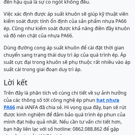
đến hậu quả là sự co ngót không đều.
Việc xác định được áp suất khuôn sẽ giúp kỹ thuật viên
kiểm soát được tính ổn định của sản phẩm nhựa PA66
ép. Cũng như kiểm soát được khả năng điền đầy khuôn
và độ nén chặt của nhựa PA66.
Dùng đường cong áp suất khuôn để cài đặt thời gian
chuyển sang trạng thái duy trì áp của quá trình ép. Áp
suất cực đại trong khuôn sẽ phụ thuộc rất nhiều vào áp
suất cài trong giai đoạn duy trì áp.
Lời kết
Trên đây là phân tích vô cùng chi tiết về sự ảnh hưởng
của các thông số tới công nghệ ép phun
hạt nhựa
PA66
mà iANFA đã chia sẻ. Hi vọng qua đây, bạn sẽ rút
được kinh nghiệm để đảm bảo quá trình ép phun của
mình đạt hiệu quả nhất. Nếu cần tư vấn chi tiết hơn,
bạn hãy liên lạc với số hotline: 0862.088.862 để gặp