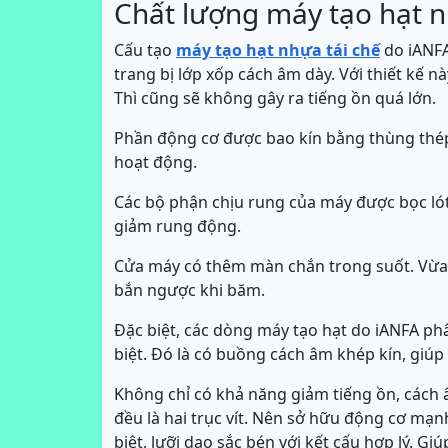
Chất lượng máy tạo hạt 
Cấu tạo
máy tạo hạt nhựa tái chế
do iANFA
trang bị lớp xốp cách âm dày. Với thiết kế n
Thì cũng sẽ không gây ra tiếng ồn quá lớn.
Phần động cơ được bao kín bằng thùng thép 
hoạt động.
Các bộ phận chịu rung của máy được bọc ló
giảm rung động.
Cửa máy có thêm màn chắn trong suốt. Vừa 
bắn ngược khi băm.
Đặc biệt, các dòng máy tạo hạt do iANFA ph
biệt. Đó là có buồng cách âm khép kín, giúp 
Không chỉ có khả năng giảm tiếng ồn, cách â
đều là hai trục vít. Nên sở hữu động cơ mạn
biệt, lưỡi dao sắc bén với kết cấu hợp lý. Gi