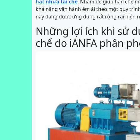
hạt nhựa tái chế
. Nhằm để giúp hạn chế mô
khả năng vận hành êm ái theo một quy trìn
này đang được ứng dụng rất rộng rãi hiện n
Những lợi ích khi sử 
chế do iANFA phân ph