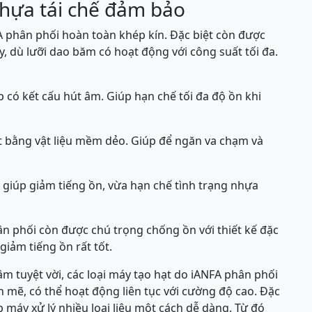
nhựa tái chế đảm bảo
 phân phối hoàn toàn khép kín. Đặc biệt còn được
ày, dù lưỡi dao băm có hoạt động với công suất tối đa.
có kết cấu hút âm. Giúp hạn chế tối đa độ ồn khi
t bằng vật liệu mềm dẻo. Giúp để ngăn va chạm và
giúp giảm tiếng ồn, vừa hạn chế tình trạng nhựa
ân phối còn được chú trọng chống ồn với thiết kế đặc
giảm tiếng ồn rất tốt.
m tuyệt vời, các loại máy tạo hạt do iANFA phân phối
h mẽ, có thể hoạt động liên tục với cường độ cao. Đặc
úp máy xử lý nhiều loại liệu một cách dễ dàng. Từ đó