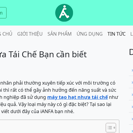
m
G CHỦ
GIỚI THIỆU
SẢN PHẨM
ỨNG DỤNG
TIN TỨC
L
a Tái Chế Bạn cần biết
g nhân phải thường xuyên tiếp xúc với môi trường có
i thì rất có thể gây ảnh hưởng đến năng suất và sức
nh nghiệp đã sử dụng
máy tạo hạt nhựa tái chế
như
u quả. Vậy loại máy này có gì đặc biệt? Tại sao lại
 viết dưới đây của iANFA bạn nhé.