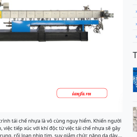
 trình tái chế nhựa là vô cùng nguy hiểm. Khiến người
việc tiếp xúc với khí độc từ việc tái chế nhựa sẽ gây
 trung, rối loạn nhịp tim, suy giảm chức năng dạ dày,…