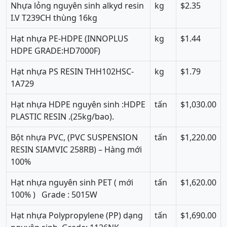
Nhựa lỏng nguyên sinh alkyd resin
kg
$2.35
I.V T239CH thùng 16kg
Hạt nhựa PE-HDPE (INNOPLUS
kg
$1.44
HDPE GRADE:HD7000F)
Hạt nhựa PS RESIN THH102HSC-
kg
$1.79
1A729
Hạt nhựa HDPE nguyên sinh :HDPE
tấn
$1,030.00
PLASTIC RESIN .(25kg/bao).
Bột nhựa PVC, (PVC SUSPENSION
tấn
$1,220.00
RESIN SIAMVIC 258RB) – Hàng mới
100%
Hạt nhựa nguyên sinh PET ( mới
tấn
$1,620.00
100% ) Grade : 5015W
Hạt nhựa Polypropylene (PP) dạng
tấn
$1,690.00