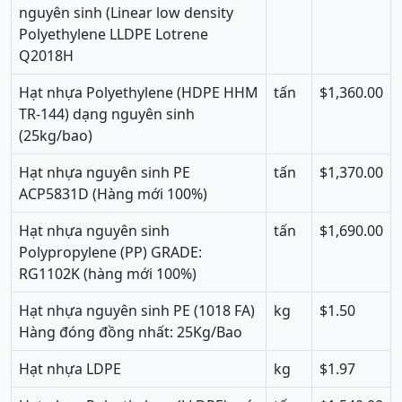
nguyên sinh (Linear low density
Polyethylene LLDPE Lotrene
Q2018H
Hạ
t nhựa
Polyethylene (HDPE HHM
tấn
$1,360.00
TR-144) dạng nguyên sinh
(25kg/bao)
Hạt nhựa nguyên sinh PE
tấn
$1,370.00
ACP5831D (Hàng mới 100%)
Hạt nhựa nguyên sinh
tấn
$1,690.00
Polypropylene (PP) GRADE:
RG1102K (hàng mới 100%)
Hạt nhựa nguyên sinh PE (1018 FA)
kg
$1.50
Hàng đóng đồng nhất: 25Kg/Bao
Hạt nhựa LDPE
kg
$1.97