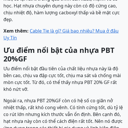
học. Hạt nhựa chuyên dụng này còn có độ cứng cao,
chịu nhiệt độ, hàm lượng cacboxyl thấp và bề mặt cực
đẹp.
Xem thêm:
Cable Tie là gì? Giá bao nhiêu? Mua ở đâu
Uy Tín
Ưu điểm nổi bật của nhựa PBT
20%GF
Ưu điểm nổi bật đầu tiên của chất liệu nhựa này là độ
bền cao, chịu va đập cực tốt, chịu ma sát và chống mài
mòn cực tốt. Từ đó, có thể thấy nhựa PBT 20% GF rất
khó nứt vỡ.
Ngoài ra, nhựa PBT 20%GF còn có hệ số co giãn nở
nhiệt thấp, rất khó cong vênh. Có tính cứng tốt, dù tỷ lệ
co rút lớn nhưng kích thước vẫn ổn định. Bên cạnh đó,
hạt nhựa này còn có thể cách điện rất tốt. Nên nó được
ứng dụng trong các thiết bị gia dụng và linh kiện điện.