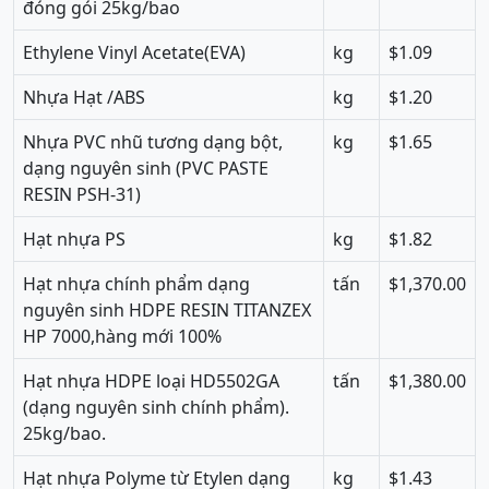
đóng gói 25kg/bao
Ethylene Vinyl Acetate(EVA)
kg
$1.09
Nhựa Hạt /ABS
kg
$1.20
Nhựa PVC nhũ tương dạng bột,
kg
$1.65
dạng nguyên sinh (PVC PASTE
RESIN PSH-31)
Hạt nhựa PS
kg
$1.82
Hạt nhựa chính phẩm dạng
tấn
$1,370.00
nguyên sinh HDPE RESIN TITANZEX
HP 7000,hàng mới 100%
Hạt nhựa HDPE loại HD5502GA
tấn
$1,380.00
(dạng nguyên sinh chính phẩm).
25kg/bao.
Hạt nhựa Polyme từ Etylen dạng
kg
$1.43