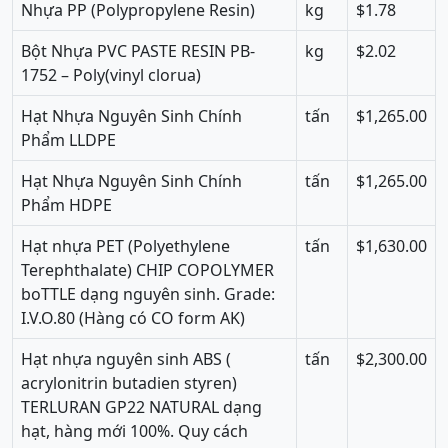
Nhựa PP (Polypropylene Resin)
kg
$1.78
Bột Nhựa PVC PASTE RESIN PB-
kg
$2.02
1752 – Poly(vinyl clorua)
Hạt Nhựa Nguyên Sinh Chính
tấn
$1,265.00
Phẩm LLDPE
Hạt Nhựa Nguyên Sinh Chính
tấn
$1,265.00
Phẩm HDPE
Hạt nhựa PET (Polyethylene
tấn
$1,630.00
Terephthalate) CHIP COPOLYMER
boTTLE dạng nguyên sinh. Grade:
I.V.O.80 (Hàng có CO form AK)
Hạt nhựa nguyên sinh ABS (
tấn
$2,300.00
acrylonitrin butadien styren)
TERLURAN GP22 NATURAL dạng
hạt, hàng mới 100%. Quy cách