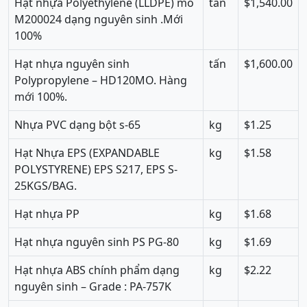
Hạt nhựa Polyethylene (LLDPE) mó
tấn
$1,540.00
M200024 dạng nguyên sinh .Mới
100%
Hạ
t nhựa
nguyên sinh
tấn
$1,600.00
Polypropylene – HD120MO. Hàng
mới 100%.
Nhựa PVC dạng bột s-65
kg
$1.25
Hạt Nhựa EPS (EXPANDABLE
kg
$1.58
POLYSTYRENE) EPS S217, EPS S-
25KGS/BAG.
Hạt nhựa PP
kg
$1.68
Hạt nhựa nguyên sinh PS PG-80
kg
$1.69
Hạt nhựa ABS chính phẩm dạng
kg
$2.22
nguyên sinh – Grade : PA-757K