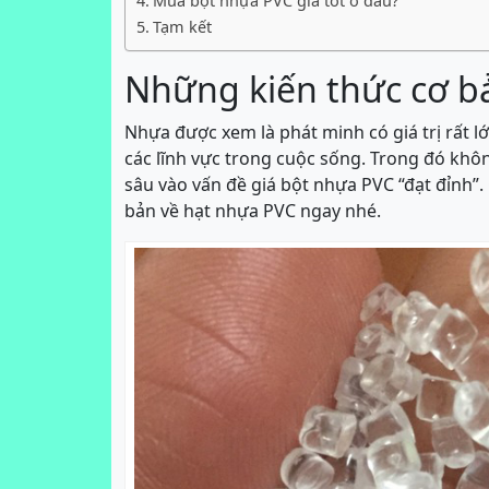
Mua bột nhựa PVC giá tốt ở đâu?
Tạm kết
Những kiến thức cơ b
Nhựa được xem là phát minh có giá trị rất l
các lĩnh vực trong cuộc sống. Trong đó kh
sâu vào vấn đề giá bột nhựa PVC “đạt đỉnh”
bản về hạt nhựa PVC ngay nhé.