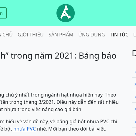
m
G CHỦ
GIỚI THIỆU
SẢN PHẨM
ỨNG DỤNG
TIN TỨC
L
nh” trong năm 2021: Bảng báo
ng chú ý nhất trong ngành hạt nhựa hiện nay. Theo
/tấn trong tháng 3/2021. Điều này dẫn đến rất nhiều
ạt nhựa trong việc nâng cao giá bán.
ìm hiểu về vấn đề này, về bảng giá bột nhựa PVC chi
về bột
nhựa PVC
nhé. Mời bạn theo dõi bài viết.