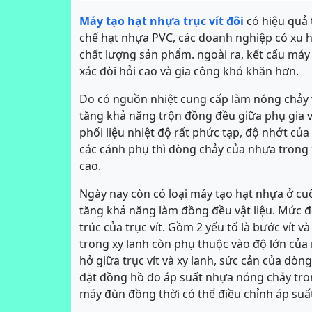
Máy tạo hạt nhựa trục vít đôi
có hiệu quả t
chế hạt nhựa PVC, các doanh nghiệp có xu h
chất lượng sản phẩm. ngoài ra, kết cấu máy 
xác đòi hỏi cao và gia công khó khăn hơn.
Do có nguồn nhiệt cung cấp làm nóng chảy v
tăng khả năng trộn đồng đều giữa phụ gia và
phối liệu nhiệt độ rất phức tạp, độ nhớt của 
các cánh phụ thì dòng chảy của nhựa trong 
cao.
Ngày nay còn có loại máy tạo hạt nhựa ở cuố
tăng khả năng làm đồng đều vật liệu. Mức độ
trúc của trục vít. Gồm 2 yếu tố là bước vít và
trong xy lanh còn phụ thuộc vào độ lớn củ
hở giữa trục vít và xy lanh, sức cản của dòn
đặt đồng hồ đo áp suất nhựa nóng chảy tron
máy đùn đồng thời có thể điều chỉnh áp suất