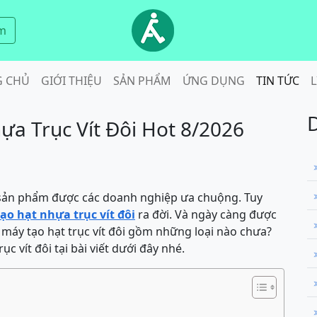
m
G CHỦ
GIỚI THIỆU
SẢN PHẨM
ỨNG DỤNG
TIN TỨC
L
ựa Trục Vít Đôi Hot 8/2026
à sản phẩm được các doanh nghiệp ưa chuộng. Tuy
ạo hạt nhựa trục vít đôi
ra đời. Và ngày càng được
 máy tạo hạt trục vít đôi gồm những loại nào chưa?
c vít đôi tại bài viết dưới đây nhé.