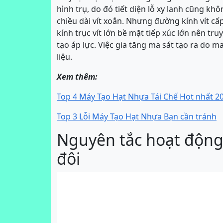
hình trụ, do đó tiết diện lỗ xy lanh cũng kh
chiều dài vít xoắn. Nhưng đường kính vít c
kính trục vít lớn bề mặt tiếp xúc lớn nên tru
tạo áp lực. Việc gia tăng ma sát tạo ra do m
liệu.
Xem thêm:
Top 4 Máy Tạo Hạt Nhựa Tái Chế Hot nhất 2
Top 3 Lỗi Máy Tạo Hạt Nhựa Bạn cần tránh
Nguyên tắc hoạt động 
đôi