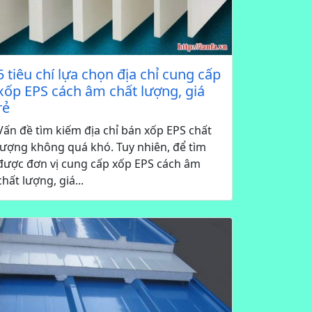
5 tiêu chí lựa chọn địa chỉ cung cấp
xốp EPS cách âm chất lượng, giá
rẻ
Vấn đề tìm kiếm địa chỉ bán xốp EPS chất
lượng không quá khó. Tuy nhiên, để tìm
được đơn vị cung cấp xốp EPS cách âm
chất lượng, giá...