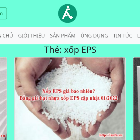
m
G CHỦ
GIỚI THIỆU
SẢN PHẨM
ỨNG DỤNG
TIN TỨC
L
Thẻ:
xốp EPS