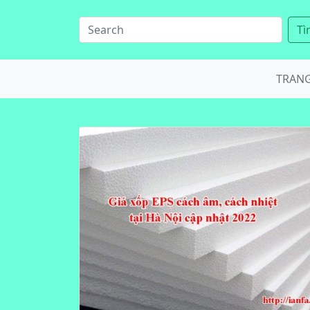
Tì
TRAN