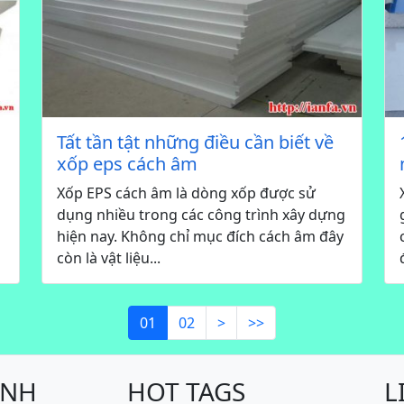
Tất tần tật những điều cần biết về
xốp eps cách âm
Xốp EPS cách âm là dòng xốp được sử
dụng nhiều trong các công trình xây dựng
hiện nay. Không chỉ mục đích cách âm đây
còn là vật liệu...
01
02
>
>>
ÍNH
HOT TAGS
L