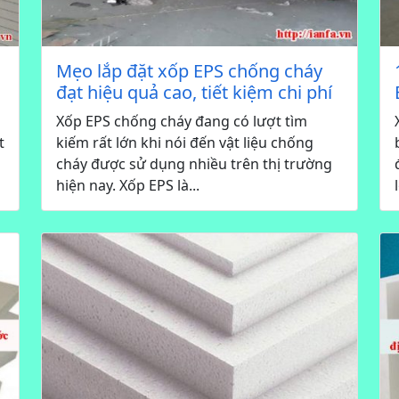
Mẹo lắp đặt xốp EPS chống cháy
đạt hiệu quả cao, tiết kiệm chi phí
Xốp EPS chống cháy đang có lượt tìm
t
kiếm rất lớn khi nói đến vật liệu chống
cháy được sử dụng nhiều trên thị trường
hiện nay. Xốp EPS là...