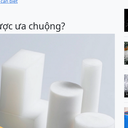
cần biết
ược ưa chuộng?