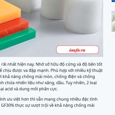
rãi nhất hiện nay. Nhờ sở hữu độ cứng và độ bền tốt
thể chịu được va đập mạnh. Phù hợp với nhiều kỹ thuật
với khả năng chống mài mòn, chống điện và chống
h chứa nhiên liệu như xăng, dầu. Tuy nhiên, 2 loại
loại acid và dung môi phân cực.
nh ưu việt hơn thì vẫn mang chung nhiều đặc tính
 GF30% thực sự vượt trội về khả năng chống mài