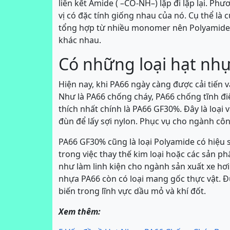
liên kết Amide ( –CO-NH–) lặp đi lặp lại. P
vị có đặc tính giống nhau của nó. Cụ thể là
tổng hợp từ nhiều monomer nên Polyamide 66
khác nhau.
Có những loại hạt nh
Hiện nay, khi PA66 ngày càng được cải tiến v
Như là PA66 chống cháy, PA66 chống tĩnh đ
thích nhất chính là PA66 GF30%. Đây là loạ
đùn để lấy sợi nylon. Phục vụ cho ngành cô
PA66 GF30% cũng là loại Polyamide có hiệu 
trong việc thay thế kim loại hoặc các sản p
như làm linh kiện cho ngành sản xuất xe hơ
nhựa PA66 còn có loại mang gốc thực vật. Đ
biến trong lĩnh vực dầu mỏ và khí đốt.
Xem thêm: