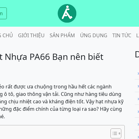
m
G CHỦ
GIỚI THIỆU
SẢN PHẨM
ỨNG DỤNG
TIN TỨC
L
t Nhựa PA66 Bạn nên biết
 dẻo rất được ưa chuộng trong hầu hết các ngành
ng ô tô, giao thông vận tải. Cũng như hàng tiêu dùng
ng chịu nhiệt cao và kháng điện tốt. Vậy hạt nhựa kỹ
Những đặc điểm chính của từng loại ra sao? Hãy cùng
hé.