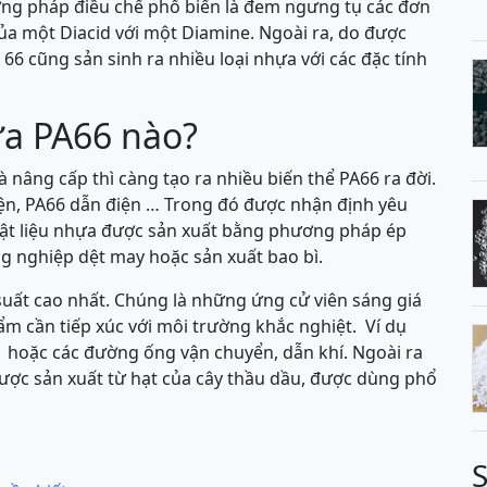
hương pháp điều chế phổ biến là đem ngưng tụ các đơn
 của một Diacid với một Diamine. Ngoài ra, do được
 cũng sản sinh ra nhiều loại nhựa với các đặc tính
ựa PA66 nào?
à nâng cấp thì càng tạo ra nhiều biến thể PA66 ra đời.
iện, PA66 dẫn điện … Trong đó được nhận định yêu
i vật liệu nhựa được sản xuất bằng phương pháp ép
ng nghiệp dệt may hoặc sản xuất bao bì.
suất cao nhất. Chúng là những ứng cử viên sáng giá
hẩm cần tiếp xúc với môi trường khắc nghiệt. Ví dụ
i hoặc các đường ống vận chuyển, dẫn khí. Ngoài ra
ược sản xuất từ hạt của cây thầu dầu, được dùng phổ