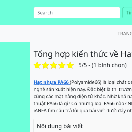
Tì
TRAN
Tổng hợp kiến thức về Hạ
5/5 - (1 bình chọn)
Hạt nhựa PA66
(Polyamide66) là loại chất
nghề sản xuất hiện nay. Đặc biệt là thị trườ
cùng các mặt hàng điện tử khác. Nhờ khả nă
thuật PA66 là gì? Có những loại PA66 nào? 
iANFA tìm câu trả lời qua bài viết dưới đây n
Nội dung bài viết