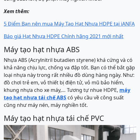
Xem thêm:
5 Điểm Bạn nên mua Máy Tạo Hạt Nhựa HDPE tại iANFA
Báo giá Hạt Nhựa HDPE Chính hãng 2021 mới nhất
Máy tạo hạt nhựa ABS
Nhựa ABS (Acrylnitril butadien styrene) khá cứng và có
khả năng chịu lực, chống va đập tốt. Bạn có thể bắt gặp
loại nhựa này trong rất nhiều đồ dùng hàng ngày. Như:
đồ chơi trẻ em, vỏ thiết bị điện tử, vỏ mũ bảo hiểm,
khung nhựa cho xe máy,… Tương tự nhue HDPE,
máy
tạo hạt nhựa tái chế ABS
có yêu cầu về công suất
cũng như máy nén, máy nghiền tốt.
Máy tạo hạt nhựa tái chế PVC