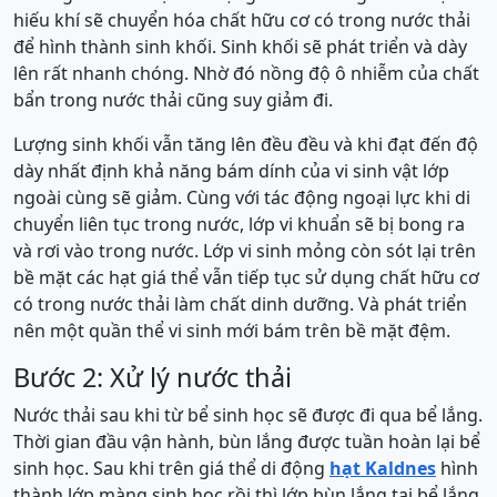
hiếu khí sẽ chuyển hóa chất hữu cơ có trong nước thải
để hình thành sinh khối. Sinh khối sẽ phát triển và dày
lên rất nhanh chóng. Nhờ đó nồng độ ô nhiễm của chất
bẩn trong nước thải cũng suy giảm đi.
Lượng sinh khối vẫn tăng lên đều đều và khi đạt đến độ
dày nhất định khả năng bám dính của vi sinh vật lớp
ngoài cùng sẽ giảm. Cùng với tác động ngoại lực khi di
chuyển liên tục trong nước, lớp vi khuẩn sẽ bị bong ra
và rơi vào trong nước. Lớp vi sinh mỏng còn sót lại trên
bề mặt các hạt giá thể vẫn tiếp tục sử dụng chất hữu cơ
có trong nước thải làm chất dinh dưỡng. Và phát triển
nên một quần thể vi sinh mới bám trên bề mặt đệm.
Bước 2: Xử lý nước thải
Nước thải sau khi từ bể sinh học sẽ được đi qua bể lắng.
Thời gian đầu vận hành, bùn lắng được tuần hoàn lại bể
sinh học. Sau khi trên giá thể di động
hạt Kaldnes
hình
thành lớp màng sinh học rồi thì lớp bùn lắng tại bể lắng