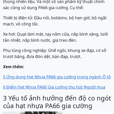
thùng nhiên liệu. Và một số sản phẩm kỹ thuật chính
xác cũng sử dụng PA66 gia cường. Cụ thể:
Thiết bị điện tử: Đầu nối, bobbins, bộ hẹn giờ, bộ ngắt
mạch, vỏ công tắc.
Xe hơi: Quạt làm mát, tay nắm cửa, nắp bình xăng, lưới
tản nhiệt, nắp bình nước, giá treo đèn.
Phụ tùng công nghiệp: Ghế ngồi, khung xe đạp, cơ sở
trượt băng, đưa đón dệt, bàn đạp, trượt.
Xem thêm:
5 Ứng dụng Hạt Nhựa PA66 gia cường trong ngành Ô tô
6 Điểm Hạt Nhựa PA66 Gia cường thu hút Người mua
3 Yếu tố ảnh hưởng đến độ co ngót
của hạt nhựa PA66 gia cường