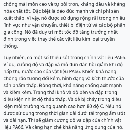
chống mài mòn cao và tự bôi trơn, kháng dầu và kháng
hóa chất tốt. Đặc biệt là dẻo đúc mạnh và chi phí sản
xuất thấp. Vì vậy, nó được sử dụng rộng rãi trong nhiều
lĩnh vực như vận chuyển, thiết bị điện tử và các bộ phận
gia công. Nó đã duy trì một tốc độ tăng trưởng nhất
định trong việc thay thế các vật liệu kim loại truyền
thống.
Tuy nhiên, có một số thiếu sót trong chính vật liệu PA66.
Ví dụ, cường độ va đập và mô đun đàn hồi giảm khi độ
hấp thụ nước cao của vật liệu PA66. Khiến khả năng
chống rão tương đối kém, hình dạng và kích thước của
sản phẩm thấp. Đồng thời, khả năng chống axit mạnh
và kiềm kém. Trạng thái khô và độ bền va đập trong
điều kiện nhiệt độ thấp thấp. Và dễ bị cháy trong điều
kiện môi trường xung quanh cao hơn 80 độ C. Nếu nó
được sử dụng trong thời gian dài dưới tải trọng ẩm ướt
và dài hạn. Thì sẽ giảm cường độ va đập của chính vật
liệu PA66. Và càng hạn chế khả năng ứng dụng của nó.