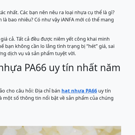
xác nhất. Các bạn nên nêu ra loại nhựa cụ thể là gì?
n là bao nhiêu? Có như vậy iANFA mới có thể mang
 giá cả. Tất cả đều được niêm yết công khai minh
ế bạn không cần lo lắng tình trạng bị “hét” giá, sai
ng dịch vụ và sản phẩm tuyệt vời.
 nhựa PA66 uy tín nhất năm
ảo cho câu hỏi: Địa chỉ bán
hạt nhựa PA66
uy tín
là một số thông tin nổi bật về sản phẩm của chúng