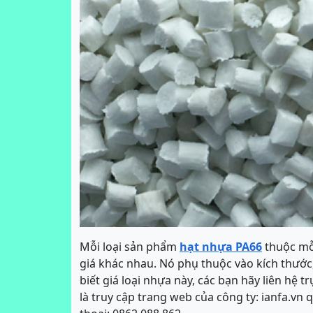
Mỗi loại sản phẩm
hạt nhựa PA66
thuộc mỗi
giá khác nhau. Nó phụ thuộc vào kích thước,
biết giá loại nhựa này, các bạn hãy liên hệ t
là truy cập trang web của công ty: ianfa.vn 