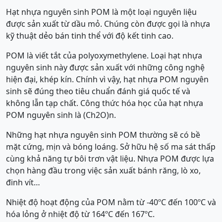
Hạt nhựa nguyên sinh POM là một loại nguyên liệu
được sản xuất từ dầu mỏ. Chúng còn được gọi là nhựa
kỹ thuật dẻo bán tinh thể với độ kết tinh cao.
POM là viết tắt của polyoxymethylene. Loại hạt nhựa
nguyên sinh này được sản xuất với những công nghệ
hiện đại, khép kín. Chính vì vậy, hạt nhựa POM nguyên
sinh sẽ đúng theo tiêu chuẩn đánh giá quốc tế và
không lẫn tạp chất. Công thức hóa học của hạt nhựa
POM nguyên sinh là (Ch2O)n.
Những hạt nhựa nguyên sinh POM thường sẽ có bề
mặt cứng, mịn và bóng loáng. Sở hữu hệ số ma sát thấp
cùng khả năng tự bôi trơn vật liệu. Nhựa POM được lựa
chọn hàng đầu trong việc sản xuất bánh răng, lò xo,
đinh vít…
Nhiệt độ hoạt động của POM nằm từ -40ºC đến 100ºC và
hóa lỏng ở nhiệt độ từ 164ºC đến 167ºC.