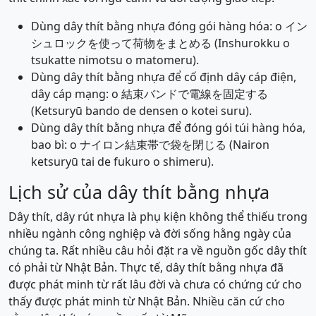
Dùng dây thít bằng nhựa đóng gói hàng hóa: o イン
シュロックを使って荷物をまとめる (Inshurokku o
tsukatte nimotsu o matomeru).
Dùng dây thít bằng nhựa để cố định dây cáp điện,
dây cáp mạng: o 結束バンドで電線を固定する
(Ketsuryū bando de densen o kotei suru).
Dùng dây thít bằng nhựa để đóng gói túi hàng hóa,
bao bì: o ナイロン結束帯で袋を閉じる (Nairon
ketsuryū tai de fukuro o shimeru).
Lịch sử của dây thít bằng nhựa
Dây thít, dây rút nhựa là phụ kiện không thể thiếu trong
nhiều ngành công nghiệp và đời sống hằng ngày của
chúng ta. Rất nhiều câu hỏi đặt ra về nguồn gốc dây thít
có phải từ Nhật Bản. Thực tế, dây thít bằng nhựa đã
được phát minh từ rất lâu đời và chưa có chứng cứ cho
thấy được phát minh từ Nhật Bản. Nhiều căn cứ cho