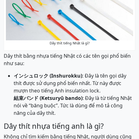
Dây thít tiếng Nhật là gì?
Dây thít bằng nhựa tiếng Nhật có các tên gọi phổ biến
như sau:
インシュロック (Inshurokku)
: Đây là tên gọi dây
thít được sử dụng phổ biến nhất. Từ này được
mượn theo tiếng Anh insulation lock.
結束バンド (Ketsuryū bando)
: Đây là từ tiếng Nhật
nói về “băng buộc”. Tức là dùng để mô tả công
năng của dây thít.
Dây thít nhựa tiếng anh là gì?
Không chỉ tìm kiếm bằng tiếng Nhật, người dùng cũng