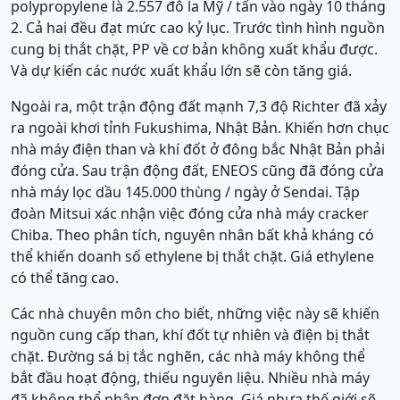
polypropylene là 2.557 đô la Mỹ / tấn vào ngày 10 tháng
2. Cả hai đều đạt mức cao kỷ lục. Trước tình hình nguồn
cung bị thắt chặt, PP về cơ bản không xuất khẩu được.
Và dự kiến ​​các nước xuất khẩu lớn sẽ còn tăng giá.
Ngoài ra, một trận động đất mạnh 7,3 độ Richter đã xảy
ra ngoài khơi tỉnh Fukushima, Nhật Bản. Khiến hơn chục
nhà máy điện than và khí đốt ở đông bắc Nhật Bản phải
đóng cửa. Sau trận động đất, ENEOS cũng đã đóng cửa
nhà máy lọc dầu 145.000 thùng / ngày ở Sendai. Tập
đoàn Mitsui xác nhận việc đóng cửa nhà máy cracker
Chiba. Theo phân tích, nguyên nhân bất khả kháng có
thể khiến doanh số ethylene bị thắt chặt. Giá ethylene
có thể tăng cao.
Các nhà chuyên môn cho biết, những việc này sẽ khiến
nguồn cung cấp than, khí đốt tự nhiên và điện bị thắt
chặt. Đường sá bị tắc nghẽn, các nhà máy không thể
bắt đầu hoạt động, thiếu nguyên liệu. Nhiều nhà máy
đã không thể nhận đơn đặt hàng. Giá nhựa thế giới sẽ