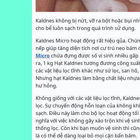
Kaldnes không bị nứt, vỡ ra bột hoặc bụi n
cho bể luôn sạch trong quá trình sử dụng.
Kaldnes Micro hoạt động rất hiệu qủa. Chún
nếp giúp tăng diện tích nơi cư trú neo bám 
Micro
chứa đựng được số vi sinh nhiều gấp 5
ra, 1 kg Hạt Kaldnes tương đương công suất 
các vật liệu lọc tĩnh khác như sứ lọc, san h
Nhưng hạt Kaldnes làm bằng chất liệu nhựa H
hư hỏng.
Không giống với các vật liệu lọc tĩnh, Kaldn
lọc. Sự chuyển động hỗn loạn của không khí
sạch. Điều này làm cho bộ lọc hoạt động tối
nghĩa với việc không gây xáo trộn khi vệ sin
thống lọc. Còn khi bạn muốn vệ sinh thì cũng
là có thể dễ dàng loại bỏ mọi cặn bẩn bám.