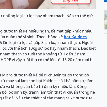
hư những loại sứ lọc hay nham thạch. Nên có thể giữ
g được thiết kế nhiều ngăn, bề mặt gấp khúc nhiều
của quần thể vi sinh. Theo thống kê
hạt Kaldnes
 lần loại sứ lọc và gấp 8 lần loại nham thạch. Ngoài
lọc với thể tích 10kg sứ lọc hay nham thạch. Đặc biệt
ô, nham thạch có tuổi thọ khoảng từ 1 đến 2 năm.
DPE vì vậy tuổi thọ có thể lên tới 15-20 năm mới bị
es Micro được thiết kế để di chuyển tự do trong bộ
 từ máy sủi làm cho hạt Kaldnes có khả năng tự làm
 ưu và không cần bảo trì định kỳ nhiều lần. Đồng
h bộ lọc định kỳ, tránh làm tổn thất vi khuẩn trong hệ
 rất dễ. Nếu cần thiết chỉ cần mang ra xịt nước rửa