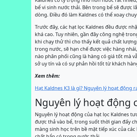
Kaldnes có tỷ trọng nhỏ hơn nước rất nhiều, 
bể vi sinh nước thải. Bên trong bể sẽ được 
dòng. Điều đó làm Kaldnes có thể xoay chuy
Trước đây, các hạt lọc Kaldnes đều được nh
khá cao. Tuy nhiên, gần đây công nghệ trong
khi chạy thử thì cho thấy kết quả chất lượ
trong nước, sẽ hạn chế được việc hàng nhái
nào phân phối cũng là hàng có giá tốt mà v
sở uy tín và có sự phản hồi tốt từ khách hàn
Xem thêm:
Hạt Kaldnes K3 là gì? Nguyên lý hoạt động r
Nguyên lý hoạt động 
Nguyên lý hoạt động của hạt lọc Kaldnes tư
được thả vào bể, trong suốt thời gian đấy c
màng sinh học trên bề mặt tiếp xúc của các 
chất bẩn có trong nước thải.