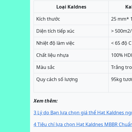
Loại Kaldnes
Ka
Kích thước
25 mm*
Diện tích tiếp xúc
> 500m2
Nhiệt độ làm việc
< 65 độ C
Chất liệu nhựa
100% HDP
Màu sắc
Trắng tr
Quy cách số lượng
95kg tươ
Xem thêm:
3 Lý do Bạn lựa chọn giá thể Hạt Kaldnes n
4 Tiêu chí lựa chọn Hạt Kaldnes MBBR Chuẩ