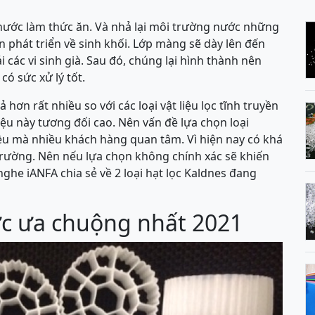
g nước làm thức ăn. Và nhả lại môi trường nước những
ần phát triển về sinh khối. Lớp màng sẽ dày lên đến
 các vi sinh già. Sau đó, chúng lại hình thành nên
có sức xử lý tốt.
ả hơn rất nhiều so với các loại vật liệu lọc tĩnh truyền
iệu này tương đối cao. Nên vấn đề lựa chọn loại
ều mà nhiều khách hàng quan tâm. Vì hiện nay có khá
 trường. Nên nếu lựa chọn không chính xác sẽ khiến
nghe iANFA chia sẻ về 2 loại hạt lọc Kaldnes đang
ợc ưa chuộng nhất 2021