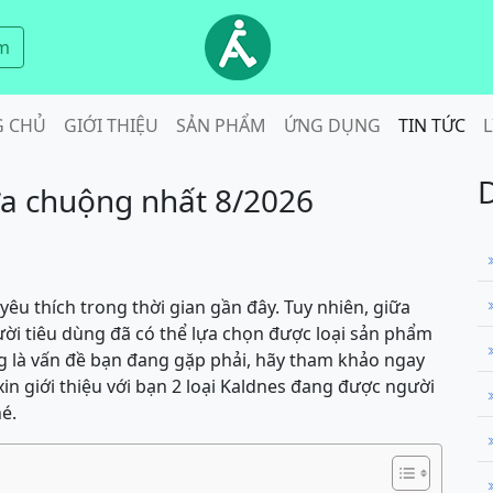
m
G CHỦ
GIỚI THIỆU
SẢN PHẨM
ỨNG DỤNG
TIN TỨC
L
ưa chuộng nhất 8/2026
êu thích trong thời gian gần đây. Tuy nhiên, giữa
ười tiêu dùng đã có thể lựa chọn được loại sản phẩm
g là vấn đề bạn đang gặp phải, hãy tham khảo ngay
A xin giới thiệu với bạn 2 loại Kaldnes đang được người
é.