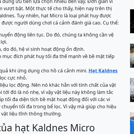
 dùng ưu tiên lựa chọn nhiều đến vậy. Đơn giản vì
ểm vượt bật. Một thực tế cho thấy, hiện nay trên thị
aldnes. Tuy nhiên, hạt Micro là loại phát huy được
s được người dùng chơi cá cảnh đánh giá cao. Cụ thể:
huyển động liên tục. Do đó, chúng ta không cần vệ
lợi.
 do đó, hệ vi sinh hoạt động ổn định.
 mục đích phát huy tối đa thế mạnh về bề mặt tiếp
u quả khi ứng dụng cho hồ cá cảnh mini.
Hạt Kaldnes
lọc cực nhỏ.
liệu lọc động. Nên nó khác hẳn với tính chất của vật
 tới đó là nó nhẹ, vì vậy vật liệu này không làm tắc
p tối đa diện tích bề mặt hoạt động đối với các vi
chuyển tối đa trong bể lọc. Vì vậy mà giúp cho hiệu
 vật liệu tĩnh thông thường.
ủa hạt Kaldnes Micro