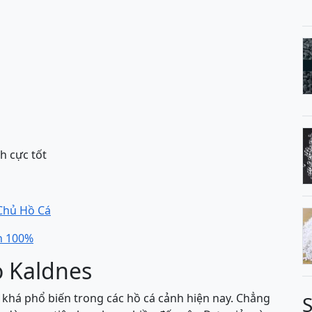
h cực tốt
 Chủ Hồ Cá
n 100%
o Kaldnes
 khá phổ biến trong các hồ cá cảnh hiện nay. Chẳng