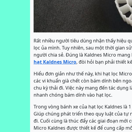
Rất nhiều người tiêu dùng nhận thấy hiệu qu
lọc ủa mình. Tuy nhiên, sau một thời gian s
người chia sẻ. Đúng là Kaldnes Micro mang l
hạt Kaldnes Micro
, đòi hỏi bạn phải thiết 
Hiểu đơn giản như thế này, khi hạt lọc Micr
các vi khuẩn già chết còn bám dính bên ngoà
chu kỳ thải đi. Việc này mang đến tác dụng 
nhanh chóng bám dính vào hạt lọc.
Trong vòng bánh xe của hạt lọc Kaldnes là 1
Giúp chúng phát triển theo quy luật của tự 
đi. Cuối cùng là thúc đẩy các giai đoạn mới 
Micro Kaldnes được thiết kế để cung cấp môi