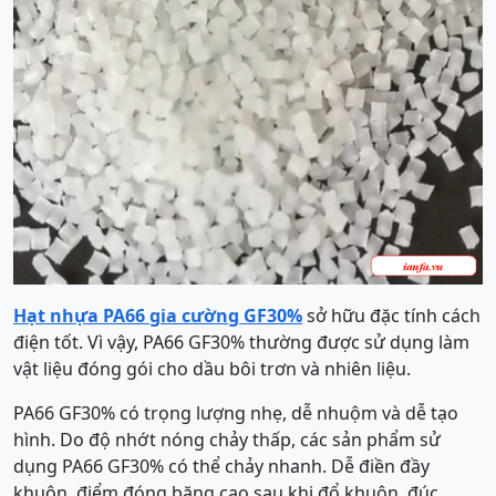
Hạt nhựa PA66 gia cường GF30%
sở hữu đặc tính cách
điện tốt. Vì vậy, PA66 GF30% thường được sử dụng làm
vật liệu đóng gói cho dầu bôi trơn và nhiên liệu.
PA66 GF30% có trọng lượng nhẹ, dễ nhuộm và dễ tạo
hình. Do độ nhớt nóng chảy thấp, các sản phẩm sử
dụng PA66 GF30% có thể chảy nhanh. Dễ điền đầy
khuôn, điểm đóng băng cao sau khi đổ khuôn, đúc