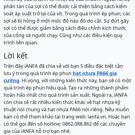
phân tán của sợi có thể được cải thiện bằng cách kiểm
soát áp suất trở lại của vít. Trong quá trình ép phun, các
sợi sẽ bị hỏng ở một mức độ nào đó do cắt. Sự đứt gãy
sợi có thể được giảm bằng cách điều chỉnh kích thước
của cổng và người chạy. Cũng như các điều kiện quy
trình liên quan.
Lời kết
Trên đây iANFA đã chia sẻ với bạn 5 điều đặc biệt cần
lưu ý trong quá trình ép phun
hạt nhựa PA66 gia
cường
. Hi vọng, với những kiến thức này, bạn sẽ có một
quá trình ép phun hiệu quả. Tạo ra những thành phẩm
hoàn hảo nhất cho quá trình sản xuất. Ngoài ra, iANFA
còn chia sẻ rất nhiều kiến thức khác về hạt nhựa kỹ
thuật nói chung và hạt nhựa PA66 nói riêng. Nếu muốn
bạn có thể tham khảo tại trang web: ianfa.vn. Hoặc bạn
có thể gọi đến số hotline: 0862.088.862 để các chuyên
gia của iANFA hỗ trợ bạn nhé.