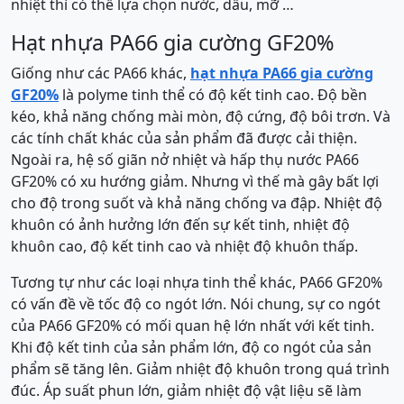
nhiệt thì có thể lựa chọn nước, dầu, mỡ …
Hạt nhựa PA66 gia cường GF20%
Giống như các PA66 khác,
hạt nhựa PA66 gia cường
GF20%
là polyme tinh thể có độ kết tinh cao. Độ bền
kéo, khả năng chống mài mòn, độ cứng, độ bôi trơn. Và
các tính chất khác của sản phẩm đã được cải thiện.
Ngoài ra, hệ số giãn nở nhiệt và hấp thụ nước PA66
GF20% có xu hướng giảm. Nhưng vì thế mà gây bất lợi
cho độ trong suốt và khả năng chống va đập. Nhiệt độ
khuôn có ảnh hưởng lớn đến sự kết tinh, nhiệt độ
khuôn cao, độ kết tinh cao và nhiệt độ khuôn thấp.
Tương tự như các loại nhựa tinh thể khác, PA66 GF20%
có vấn đề về tốc độ co ngót lớn. Nói chung, sự co ngót
của PA66 GF20% có mối quan hệ lớn nhất với kết tinh.
Khi độ kết tinh của sản phẩm lớn, độ co ngót của sản
phẩm sẽ tăng lên. Giảm nhiệt độ khuôn trong quá trình
đúc. Áp suất phun lớn, giảm nhiệt độ vật liệu sẽ làm