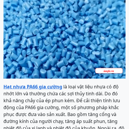
Hạt nhựa PA66 gia cường
là loại vật liệu nhựa có độ
nhớt lớn và thường chứa các sợi thủy tinh dài. Do đó
khả năng chảy của ép phun kém. Để cải thiện tính lưu
động của PA66 gia cường, một số phương pháp khắc
phục được đưa vào sản xuất. Bao gồm tăng cổng và
đường kính của người chạy, tăng áp suất phun, tăng
nhiệt độ của xi lanh và nhiệt độ của khuôn. Ngoài ra, độ