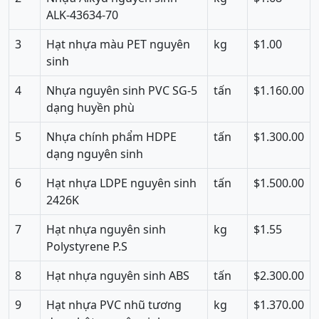
ALK-43634-70
3
Hạt nhựa màu PET nguyên
kg
$1.00
sinh
4
Nhựa nguyên sinh PVC SG-5
tấn
$1.160.00
dạng huyền phù
5
Nhựa chính phẩm HDPE
tấn
$1.300.00
dạng nguyên sinh
6
Hạt nhựa LDPE nguyên sinh
tấn
$1.500.00
2426K
7
Hạt nhựa nguyên sinh
kg
$1.55
Polystyrene P.S
8
Hạt nhựa nguyên sinh ABS
tấn
$2.300.00
9
Hạt nhựa PVC nhũ tương
kg
$1.370.00