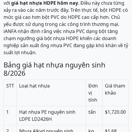
với
giá hạt nhựa HDPE hôm nay
. Điều này chưa từng
xảy ra vào các năm trước đây. Trên thực tế, bột HDPE có
mức giá cao hơn bột PVC do HDPE cao cấp hơn. Chủ
yếu được sử dụng trong các công trình thương mại.
iANFA nhận định rằng việc nhựa PVC dạng bột tăng
chạm ngưỡng giá bột nhựa HDPE khiến các doanh
nghiệp sản xuất ống nhựa PVC đang gặp khó khăn về tỷ
suất lợi nhuận.
Bảng giá hạt nhựa nguyên sinh
8/2026
STT
Loại hạt nhựa
Đơn
Giá tham
vị
khảo
tính
1
Hạt nhựa PE nguyên sinh
tấn
$1,720.00
LDPE LD2426H
2
Nhựa Alkyd nguyên sinh
kg
$1.68