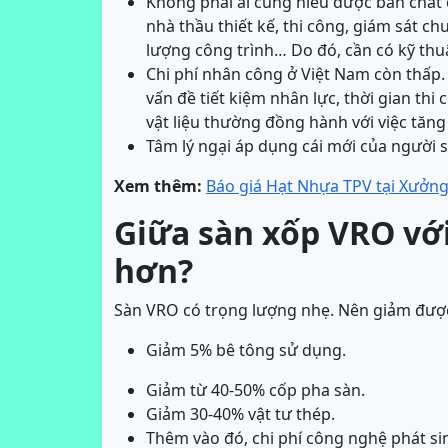
Không phải ai cũng hiểu được bản chất
nhà thầu thiết kế, thi công, giám sát 
lượng công trình… Do đó, cần có kỹ thu
Chi phí nhân công ở Việt Nam còn thấp.
vấn đề tiết kiệm nhân lực, thời gian thi 
vật liệu thường đồng hành với việc tăng 
Tâm lý ngại áp dụng cái mới của người 
Xem thêm:
Báo giá Hạt Nhựa TPV tại Xưởn
Giữa sàn xốp VRO với
hơn?
Sàn VRO
có trọng lượng nhẹ. Nên giảm được 
Giảm 5% bê tông sử dụng.
Giảm từ 40-50% cốp pha sàn.
Giảm 30-40% vật tư thép.
Thêm vào đó, chi phí công nghệ phát s