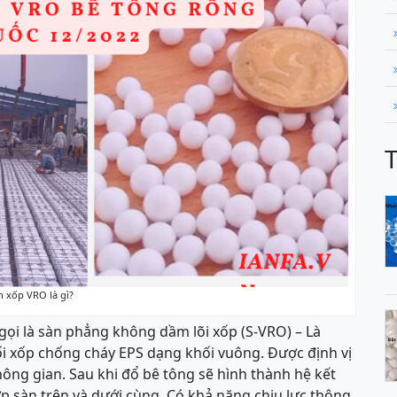
n xốp VRO là gì?
 gọi là sàn phẳng không dầm lõi xốp (S-VRO) – Là
 xốp chống cháy EPS dạng khối vuông. Được định vị
ng gian. Sau khi đổ bê tông sẽ hình thành hệ kết
p sàn trên và dưới cùng. Có khả năng chịu lực thông