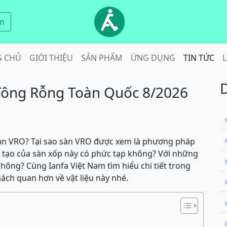
m
G CHỦ
GIỚI THIỆU
SẢN PHẨM
ỨNG DỤNG
TIN TỨC
L
Tông Rỗng Toàn Quốc 8/2026
sàn VRO? Tại sao sàn VRO được xem là phương pháp
u tạo của sàn xốp này có phức tạp không? Với những
không? Cùng Ianfa Việt Nam tìm hiểu chi tiết trong
hách quan hơn về vật liệu này nhé.