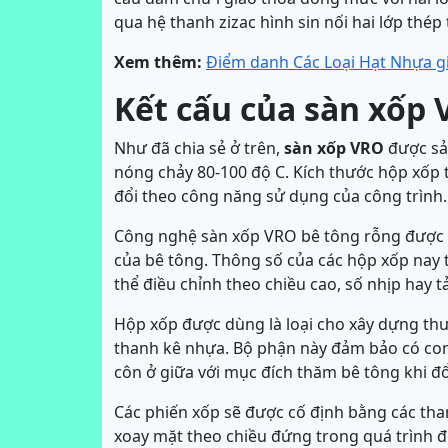
qua hệ thanh zizac hình sin nối hai lớp thép
Xem thêm:
Điểm danh Các Loại Hạt Nhựa gi
Kết cấu của sàn xốp
Như đã chia sẻ ở trên,
sàn xốp VRO
được sản
nóng chảy 80-100 độ C. Kích thước hộp xốp 
đổi theo công năng sử dụng của công trình.
Công nghệ sàn xốp VRO bê tông rỗng được t
của bê tông. Thông số của các hộp xốp nay th
thể điều chỉnh theo chiều cao, số nhịp hay t
Hộp xốp được dùng là loại cho xây dựng thườ
thanh kê nhựa. Bộ phận này đảm bảo có con 
côn ở giữa với mục đích thăm bê tông khi đổ
Các phiến xốp sẽ được cố định bằng các tha
xoay mặt theo chiều đứng trong quá trình đổ