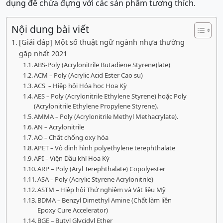
dụng để chứa đựng với các sản phẩm tương thích.
Nội dung bài viết
[Giải đáp] Một số thuật ngữ ngành nhựa thường
gặp nhất 2021
ABS-Poly (Acrylonitrile Butadiene Styrene)late)
ACM – Poly (Acrylic Acid Ester Cao su)
ACS – Hiệp hội Hóa học Hoa Kỳ
AES – Poly (Acrylonitrile Ethylene Styrene) hoặc Poly
(Acrylonitrile Ethylene Propylene Styrene).
AMMA – Poly (Acrylonitrile Methyl Methacrylate).
AN – Acrylonitrile
AO – Chất chống oxy hóa
APET – Vô định hình polyethylene terephthalate
API – Viện Dầu khí Hoa Kỳ
ARP – Poly (Aryl Terephthalate) Copolyester
ASA – Poly (Acrylic Styrene Acrylonitrile)
ASTM – Hiệp hội Thử nghiệm và Vật liệu Mỹ
BDMA – Benzyl Dimethyl Amine (Chất làm liền
Epoxy Cure Accelerator)
BGE – Butyl Glycidyl Ether