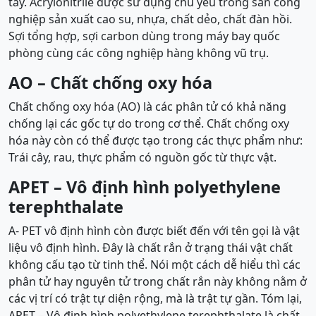
tây. Acrylonitrile được sử dụng chủ yếu trong sản công
nghiệp sản xuất cao su, nhựa, chất dẻo, chất đàn hồi.
Sợi tổng hợp, sợi carbon dùng trong máy bay quốc
phòng cùng các công nghiệp hàng không vũ trụ.
AO –
Chất chống oxy hóa
Chất chống oxy hóa (AO) là các phân tử có khả năng
chống lại các gốc tự do trong cơ thể. Chất chống oxy
hóa này còn có thể được tạo trong các thực phẩm như:
Trái cây, rau, thực phẩm có nguồn gốc từ thực vật.
APET –
Vô định hình polyethylene
terephthalate
A- PET vô định hình còn được biết đến với tên gọi là vật
liệu vô định hình. Đây là chất rắn ở trạng thái vật chất
không cấu tạo từ tinh thể. Nói một cách dễ hiểu thì các
phân tử hay nguyên tử trong chất rắn này không nằm ở
các vị trí có trật tự diện rộng, mà là trật tự gần. Tóm lại,
APET –
Vô định hình polyethylene terephthalate là chất