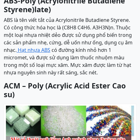
ABS-
Poly (Acrylonitrile Butadiene
Styrene)
late)
ABS là tên viết tắt của Acrylonitrile Butadiene Styrene.
Có công thức hóa học là (C8H8 C4H6. A3H3N)n. Thuộc
một loại nhựa nhiệt dẻo được sử dụng phổ biến trong
các sản phẩm nhẹ, cứng, dễ uốn như ống, dụng cụ âm
nhạc.
Hạt nhựa ABS
có đường kính nhỏ hơn 1
micromet, và được sử dụng làm thuốc nhuộm màu
trong một số loại mực xăm. Mực xăm được làm từ hạt
nhựa nguyên sinh này rất sáng, sắc nét.
ACM –
Poly (Acrylic Acid Ester Cao
su)