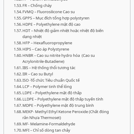
FR – Chống cháy
FVMQ – Fluorosilicone Cao su
GPPS – Mục đích tổng hợp polystyren
HDPE – Polyethylene mật độ cao
HDT – Nhiệt độ giảm nhiệt hoặc nhiệt độ biến
dạng nhiệt
HFP – Hexafluoropropylene
HIPS – Cao áp Polystyrene
HNBR – Cao su nitrite hydro hóa (Cao su
Acrylonitrile-Butadiene)
IBS – Hệ thống thổi tương tác
IIR – Cao su Butyl
ISO -Tổ chức Tiêu chuẩn Quốc tế
LCP – Polymer tinh thể lỏng
LDPE – Polyethylene mật độ thấp
LLDPE – Polyethylene mật độ thấp tuyến tính
MDPE – Polyethylene mật độ trung bình
MEKP- Methyl Ethyl Ketone Peroxide (Chất đóng
rắn Nhựa Thermoset)
MF- Melamine-Formaldehyde
MFI – Chỉ số dòng tan chảy