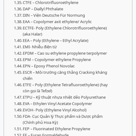
CTFE – Chlorotrifluoroethylene
DAP – Diallyl Phthalate
DIN – Viện Deutsche Für Normung
EAA – Copolymer axit ethylene/ Acrylic
ECTFE- Poly (Ethylene Chlorotrifluoroethylene)
(aka Halar)
EEA – Poly (Ethylene – Ethyl Acrylate)
EMI- Nhiễu điện từ
EPDM – Cao su ethylene propylene terpolymer
EPM – Copolymer ethylene Propylene
EPN – Epoxy Phenol Novolac
ESCR – Môi trường căng thẳng Cracking kháng
chiến
ETFE – Poly (Ethylene Tetrafluoroethylene) (hay
còn gọi là Tefzel)
ETPU – Kỹ thuật nhựa nhiệt dẻo Polyurethane
EVA – Ethylen Vinyl Acetate Copolymer
EVOH- Poly (Ethylene Vinyl Alcohol)
FDA- Cục Quản lý Thực phẩm và Dược phẩm
(Chính phủ Hoa Kỳ)
FEP – Fluorinated Ethylene Propylene
FF – Furan Formaldehyde