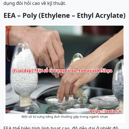
dụng đòi hỏi cao về kỹ thuật.
EEA – Poly (Ethylene – Ethyl Acrylate)
Một số từ vựng tiếng Anh thường gặp trong ngành nhựa
EEA thể hiện tính linh hoạt cao, độ dẻo dai ở nhiệt độ