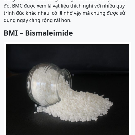
đó, BMC được xem là vật liệu thích nghi với nhiều quy
trình đúc khác nhau, có lẽ nhờ vậy mà chúng được sử
dụng ngày càng rộng rãi hơn.
BMI –
Bismaleimide