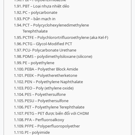
PBT – Loại nhựa nhiệt dẻo
PC – polycarbonate
PCP – bản mạch in
PCT – Polycyclohexylenedimethylene
Terephthalate
PCTFE – Polychlorortrifluoroethylene (aka Kel-F)
PCTG – Glycol-Modified PCT
PCU- Polycarbonate Urethane
PDMS – polydimethylsiloxane (silicone)
PE – polyethylene
PEBA – Polyether Block Amide
PEEK – Polyetheretherketone
PEN – Polyethylene Naphthalate
PEO – Poly (ethylene oxide)
PES – Polyethersulfone
PESU – Polyethersulfone
PET – Polyethylene Terephthalate
PETG – PET được biến đổi với CHDM
PFA – Perfluoroalkoxy
PFPE – Polyperfluoropolyether
PI – polyimide