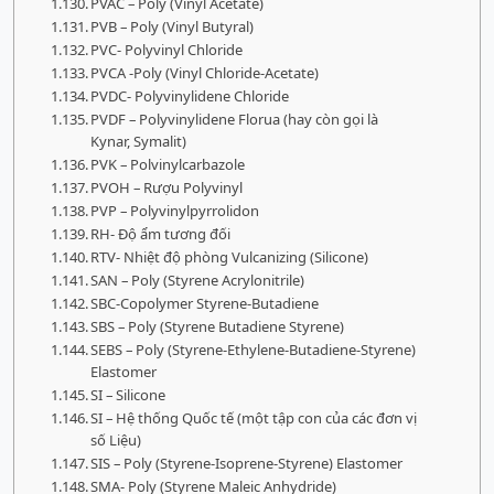
PVAC – Poly (Vinyl Acetate)
PVB – Poly (Vinyl Butyral)
PVC- Polyvinyl Chloride
PVCA -Poly (Vinyl Chloride-Acetate)
PVDC- Polyvinylidene Chloride
PVDF – Polyvinylidene Florua (hay còn gọi là
Kynar, Symalit)
PVK – Polvinylcarbazole
PVOH – Rượu Polyvinyl
PVP – Polyvinylpyrrolidon
RH- Độ ẩm tương đối
RTV- Nhiệt độ phòng Vulcanizing (Silicone)
SAN – Poly (Styrene Acrylonitrile)
SBC-Copolymer Styrene-Butadiene
SBS – Poly (Styrene Butadiene Styrene)
SEBS – Poly (Styrene-Ethylene-Butadiene-Styrene)
Elastomer
SI – Silicone
SI – Hệ thống Quốc tế (một tập con của các đơn vị
số Liệu)
SIS – Poly (Styrene-Isoprene-Styrene) Elastomer
SMA- Poly (Styrene Maleic Anhydride)