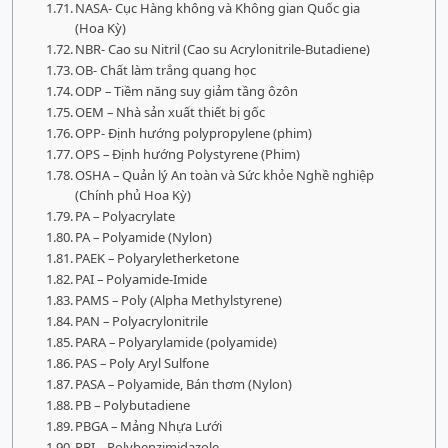
NASA- Cục Hàng không và Không gian Quốc gia
(Hoa Kỳ)
NBR- Cao su Nitril (Cao su Acrylonitrile-Butadiene)
OB- Chất làm trắng quang học
ODP – Tiềm năng suy giảm tầng ôzôn
OEM – Nhà sản xuất thiết bị gốc
OPP- Định hướng polypropylene (phim)
OPS – Định hướng Polystyrene (Phim)
OSHA – Quản lý An toàn và Sức khỏe Nghề nghiệp
(Chính phủ Hoa Kỳ)
PA – Polyacrylate
PA – Polyamide (Nylon)
PAEK – Polyaryletherketone
PAI – Polyamide-Imide
PAMS – Poly (Alpha Methylstyrene)
PAN – Polyacrylonitrile
PARA – Polyarylamide (polyamide)
PAS – Poly Aryl Sulfone
PASA – Polyamide, Bán thơm (Nylon)
PB – Polybutadiene
PBGA – Mảng Nhựa Lưới
PBI – Polybenzimidazole