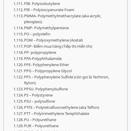
PIB- Polyisobutylene
PIR – Polyisocyanurate Foam
PMMA- Polymethylmethacrylate (aka acrylic,
plexiglass)
PMP- Polymethylpentene
PO – polyolefin
POM – Polyoxymethylene (Acetal)
POP- Điểm mua hàng (Tiếp thị Hiển thị)
PP- polypropylene
PPA-Polyphthalamide
PPE- Polyphenylene Ether
PPG – Polypropylene Glycol
PPS – Polyphenylene Sulfide (còn gọi là Techtron,
Ryton)
PPSU- Polyphenylsulfone
PS – Polystyrene
PSU – polysulfone
PTFE – Polytetrafluoroethylene (aka Teflon)
PTT – Polytrimethylene Terephthalate
PU – Polyurethane
PUR – Polyurethane