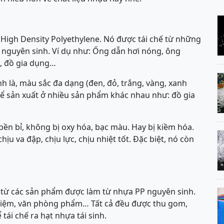
à High Density Polyethylene. Nó được tái chế từ những
 nguyên sinh. Ví dụ như: Ống dẫn hơi nóng, ông
, đồ gia dụng…
nh là, màu sắc đa dạng (đen, đỏ, trắng, vàng, xanh
để sản xuất ở nhiều sản phẩm khác nhau như: đồ gia
 bền bỉ, không bị oxy hóa, bạc màu. Hay bị kiềm hóa.
ịu va đập, chịu lực, chịu nhiệt tốt. Đặc biệt, nó còn
nh từ các sản phẩm được làm từ nhựa PP nguyên sinh.
nghiệm, văn phòng phẩm… Tất cả đều được thu gom,
tái chế ra hạt nhựa tái sinh.