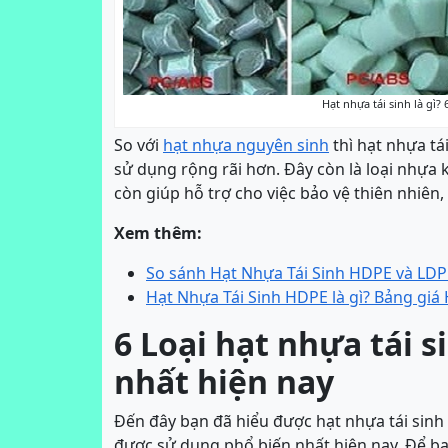
Hạt nhựa tái sinh là gì?
So với
hạt nhựa nguyên sinh
thì hạt nhựa tái
sử dụng rộng rãi hơn. Đây còn là loại nhựa k
còn giúp hỗ trợ cho việc bảo vệ thiên nhiên
Xem thêm:
So sánh Hạt Nhựa Tái Sinh HDPE và LDPE,
Hạt Nhựa Tái Sinh HDPE là gì? Bảng giá
6 Loại hạt nhựa tái 
nhất hiện nay
Đến đây bạn đã hiểu được hạt nhựa tái sinh 
được sử dụng phổ biến nhất hiện nay. Để bạ