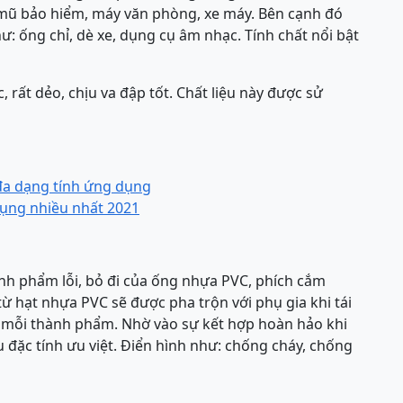
 mũ bảo hiểm, máy văn phòng, xe máy. Bên cạnh đó
ư: ống chỉ, dè xe, dụng cụ âm nhạc. Tính chất nổi bật
 rất dẻo, chịu va đập tốt. Chất liệu này được sử
 đa dạng tính ứng dụng
ụng nhiều nhất 2021
ành phẩm lỗi, bỏ đi của ống nhựa PVC, phích cắm
ừ hạt nhựa PVC sẽ được pha trộn với phụ gia khi tái
a mỗi thành phẩm. Nhờ vào sự kết hợp hoàn hảo khi
u đặc tính ưu việt. Điển hình như: chống cháy, chống