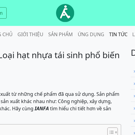
m
G CHỦ
GIỚI THIỆU
SẢN PHẨM
ỨNG DỤNG
TIN TỨC
L
 Loại hạt nhựa tái sinh phổ biến
n xuất từ những chế phẩm đã qua sử dụng. Sản phẩm
 sản xuất khác nhau như: Công nghiệp, xây dựng,
 khác. Hãy cùng
IANFA
tìm hiểu chi tiết hơn về sản