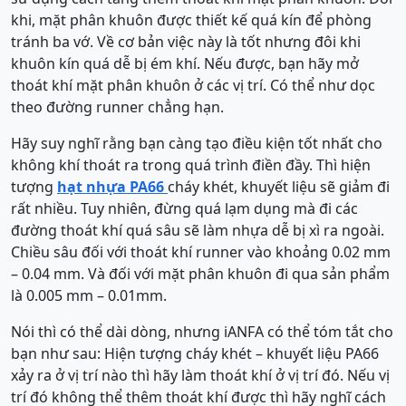
khi, mặt phân khuôn được thiết kế quá kín để phòng
tránh ba vớ. Về cơ bản việc này là tốt nhưng đôi khi
khuôn kín quá dễ bị ém khí. Nếu được, bạn hãy mở
thoát khí mặt phân khuôn ở các vị trí. Có thể như dọc
theo đường runner chẳng hạn.
Hãy suy nghĩ rằng bạn càng tạo điều kiện tốt nhất cho
không khí thoát ra trong quá trình điền đầy. Thì hiện
tượng
hạt nhựa PA66
cháy khét, khuyết liệu sẽ giảm đi
rất nhiều. Tuy nhiên, đừng quá lạm dụng mà đi các
đường thoát khí quá sâu sẽ làm nhựa dễ bị xì ra ngoài.
Chiều sâu đối với thoát khí runner vào khoảng 0.02 mm
– 0.04 mm. Và đối với mặt phân khuôn đi qua sản phẩm
là 0.005 mm – 0.01mm.
Nói thì có thể dài dòng, nhưng iANFA có thể tóm tắt cho
bạn như sau: Hiện tượng cháy khét – khuyết liệu PA66
xảy ra ở vị trí nào thì hãy làm thoát khí ở vị trí đó. Nếu vị
trí đó không thể thêm thoát khí được thì hãy nghĩ cách