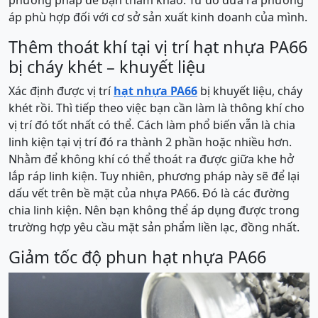
phương pháp để bạn tham khảo. Từ đó đưa ra phương
áp phù hợp đối với cơ sở sản xuất kinh doanh của mình.
Thêm thoát khí tại vị trí hạt nhựa PA66
bị cháy khét – khuyết liệu
Xác định được vị trí
hạt nhựa PA66
bị khuyết liệu, cháy
khét rồi. Thì tiếp theo việc bạn cần làm là thông khí cho
vị trí đó tốt nhất có thể. Cách làm phổ biến vẫn là chia
linh kiện tại vị trí đó ra thành 2 phần hoặc nhiều hơn.
Nhằm để không khí có thể thoát ra được giữa khe hở
lắp ráp linh kiện. Tuy nhiên, phương pháp này sẽ để lại
dấu vết trên bề mặt của nhựa PA66. Đó là các đường
chia linh kiện. Nên bạn không thể áp dụng được trong
trường hợp yêu cầu mặt sản phẩm liền lạc, đồng nhất.
Giảm tốc độ phun hạt nhựa PA66