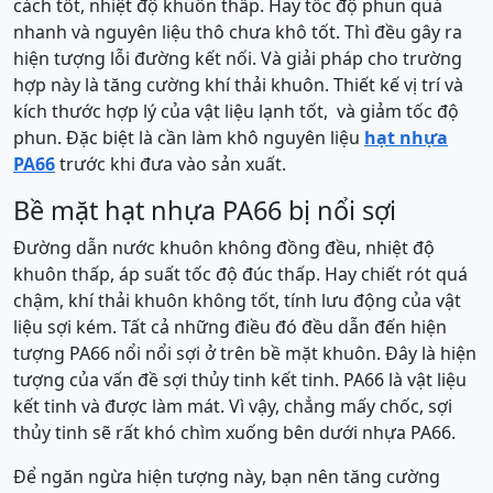
cách tốt, nhiệt độ khuôn thấp. Hay tốc độ phun quá
nhanh và nguyên liệu thô chưa khô tốt. Thì đều gây ra
hiện tượng lỗi đường kết nối. Và giải pháp cho trường
hợp này là tăng cường khí thải khuôn. Thiết kế vị trí và
kích thước hợp lý của vật liệu lạnh tốt, và giảm tốc độ
phun. Đặc biệt là cần làm khô nguyên liệu
hạt nhựa
PA66
trước khi đưa vào sản xuất.
Bề mặt hạt nhựa PA66 bị nổi sợi
Đường dẫn nước khuôn không đồng đều, nhiệt độ
khuôn thấp, áp suất tốc độ đúc thấp. Hay chiết rót quá
chậm, khí thải khuôn không tốt, tính lưu động của vật
liệu sợi kém. Tất cả những điều đó đều dẫn đến hiện
tượng PA66 nổi nổi sợi ở trên bề mặt khuôn. Đây là hiện
tượng của vấn đề sợi thủy tinh kết tinh. PA66 là vật liệu
kết tinh và được làm mát. Vì vậy, chẳng mấy chốc, sợi
thủy tinh sẽ rất khó chìm xuống bên dưới nhựa PA66.
Để ngăn ngừa hiện tượng này, bạn nên tăng cường