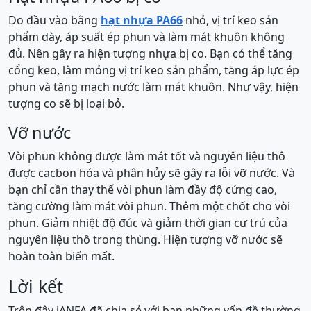
Do đầu vào bằng
hạt nhựa PA66
nhỏ, vị trí keo sản
phẩm dày, áp suất ép phun và làm mát khuôn không
đủ. Nên gây ra hiện tượng nhựa bị co. Bạn có thể tăng
cổng keo, làm mỏng vị trí keo sản phẩm, tăng áp lực ép
phun và tăng mạch nước làm mát khuôn. Như vậy, hiện
tượng co sẽ bị loại bỏ.
Vỡ nước
Vòi phun không được làm mát tốt và nguyên liệu thô
được cacbon hóa và phân hủy sẽ gây ra lỗi vỡ nước. Và
bạn chỉ cần thay thế vòi phun làm đầy độ cứng cao,
tăng cường làm mát vòi phun. Thêm một chốt cho vòi
phun. Giảm nhiệt độ đúc và giảm thời gian cư trú của
nguyên liệu thô trong thùng. Hiện tượng vỡ nước sẽ
hoàn toàn biến mất.
Lời kết
Trên đây iANFA đã chia sẻ với bạn những vấn đề thường