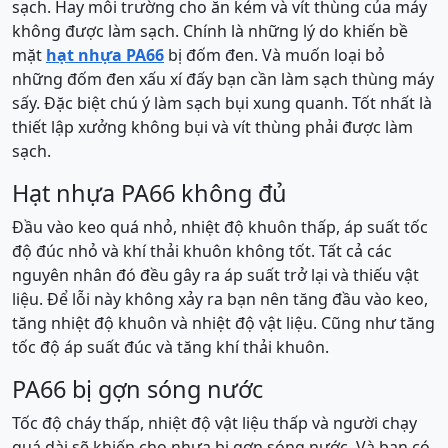
sạch. Hay môi trường cho ăn kém và vít thùng của máy
không được làm sạch. Chính là những lý do khiến bề
mặt
hạt nhựa PA66
bị đốm đen. Và muốn loại bỏ
những đốm đen xấu xí đấy bạn cần làm sạch thùng máy
sấy. Đặc biệt chú ý làm sạch bụi xung quanh. Tốt nhất là
thiết lập xưởng không bụi và vít thùng phải được làm
sạch.
Hạt nhựa PA66 không đủ
Đầu vào keo quá nhỏ, nhiệt độ khuôn thấp, áp suất tốc
độ đúc nhỏ và khí thải khuôn không tốt. Tất cả các
nguyên nhân đó đều gây ra áp suất trở lại và thiếu vật
liệu. Để lỗi này không xảy ra bạn nên tăng đầu vào keo,
tăng nhiệt độ khuôn và nhiệt độ vật liệu. Cũng như tăng
tốc độ áp suất đúc và tăng khí thải khuôn.
PA66 bị gợn sóng nước
Tốc độ cháy thấp, nhiệt độ vật liệu thấp và người chạy
quá dài sẽ khiến cho nhựa bị gợn sóng nước. Và bạn có