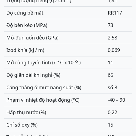
Trọng lượng riêng (g / cm
)
1,41
Độ cứng bề mặt
RR117
Độ bền kéo (MPa)
73
Mô-đun uốn dẻo (GPa)
2,58
Izod khía (kJ / m)
0,069
-5
Mở rộng tuyến tính (/ ° C x 10
)
11
Độ giãn dài khi nghỉ (%)
65
Căng thẳng ở mức năng suất (%)
số 8
Phạm vi nhiệt độ hoạt động (°C)
-40 – 90
Hấp thụ nước (%)
0,22
Chỉ số oxy (%)
15