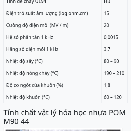
Tính dễ cháy UL94
HB
Điện trở suất âm lượng (log ohm.cm)
15
Cường độ điện môi (MV / m)
20
Hệ số phân tán 1 kHz
0,0015
Hằng số điện môi 1 kHz
3.7
Nhiệt độ sấy (°C)
80 – 90
Nhiệt độ nóng chảy (°C)
190 – 210
Độ co ngót của khuôn (%)
1,8
Nhiệt độ khuôn (°C)
60 – 120
Tính chất vật lý hóa học nhựa POM
M90-44